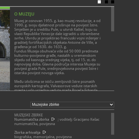
O MUZEJU
Muzej je osnovan 1955. g. kao muzej revolucije, a od
1990. g. svoju djelatnost proširuje na povijest Istre.
Smješten je u središtu Pule, u utvrdi Kaštel, koju su
vlasti Republike Venecije dale izgraditi u obrambene
svrhe. Utvrdu je projektirao francuski vojni inženjer i
graditelj fortifikacijskih objekata Antoine de Ville, a
građena je od 1630. do 1633. g.
Fundus Muzeja obuhvaća više od 50 000 predmeta
kulturno-povijesne građe, nastalih u vremenskom
slijedu od kasnoga srednjeg vijeka, tj. od 15. st. do
najnovijeg doba. Glavna područja interesa Muzeja su
povijest grada Pule, srednjovjekovna povijest Istre i
istarska povijest novoga vijeka.
Među izlošcima se ističu zemljovidi Istre poznatih
europskih kartografa, Valvasorove vedute istarskih
mjesta i vrlo vrijedna veduta grada Poreča Erharda
Reuwicha, nastala između 1486. i 1502. g. Ordeni,
POSLANJE MUZEJA
medalje, plakete, diplome, priznanja i grbovi odraz su
povijesnih kretanja i različitih država koje su se u ulozi
Muzej teži jačanju svijesti javnosti o bogatstvu, raznolikosti i
vladara izmjenjivale na području Istre od 16. st. do
iznimnoj vrijednosti kulturne baštine Istre putem svojih
danas.
zbirki i javnih programa, što provodi muzejskom
MUZEJSKE ZBIRKE
Brojni i raznorodni predmeti svjedoče o svakodnevnici
djelatnošću: prikupljanjem, zaštitom, pohranom, obradom i
Numizmatička zbirka
; voditelj: Gracijano Kešac
gradskog života u Puli i Istri od 18. do 20. st., a odnose
prezentacijom muzejskih artefakata.
numizmatička, povijesna
se na ljekarništvo, školstvo, djelatnosti pojedinih
društava...
Zbirka arhivalija
biografska, memorijalna, povijesna
Građa vezana za pomorsku i brodograđevnu tradiciju u