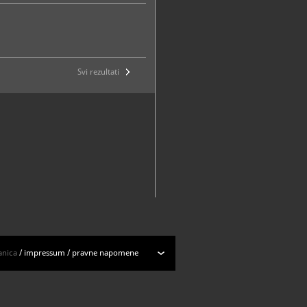
Svi rezultati
anica
/
impressum
/
pravne napomene