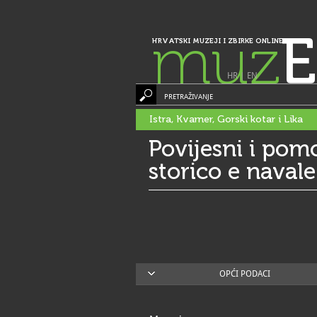
muz
E
HRVATSKI MUZEJI I ZBIRKE ONLINE
HR
|
EN
PRETRAŽIVANJE
Istra, Kvarner, Gorski kotar i Lika
Povijesni i pom
storico e navale d
OPĆI PODACI