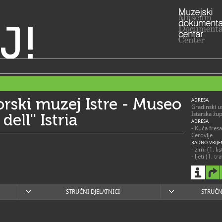
J!
orski muzej Istre - Museo
ADRESA
Gradinski u
ell'' Istria
Istarska žu
ADRESA
- Kuća fres
Cerovlje
RADNO VRIJE
- zimi (1. l
- ljeti (1. t
052/2
T
052/3
F
ppmi@
E
https
W
STRUČNI DJELATNICI
STRUČN