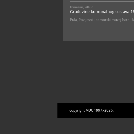
Krizmanić, Attilio
Građevine komunalnog sustava 18
Pula, Povijesni i pomorski muzej Istre - 
ODJEL SREDNJOVJEKOVNE POVIJESTI ISTRE
ODJEL ZA POVIJEST GRADA PULE
copyright MDC 1997.-2026.
OSTALE ZBIRKE