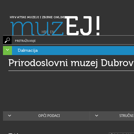
muz
EJ!
HRVATSKI MUZEJI I ZBIRKE ONLINE
HR
|
EN
PRETRAŽIVANJE
Dalmacija
Prirodoslovni muzej Dubrov
OPĆI PODACI
STRUČNI 