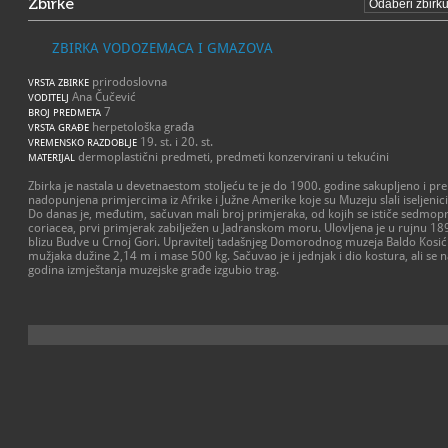
Zbirke
ZBIRKA VODOZEMACA I GMAZOVA
prirodoslovna
VRSTA ZBIRKE
Ana Čučević
VODITELJ
7
BROJ PREDMETA
herpetološka građa
VRSTA GRAĐE
19. st. i 20. st.
VREMENSKO RAZDOBLJE
dermoplastični predmeti, predmeti konzervirani u tekućini
MATERIJAL
Zbirka je nastala u devetnaestom stoljeću te je do 1900. godine sakupljeno i pre
nadopunjena primjercima iz Afrike i Južne Amerike koje su Muzeju slali iseljenici
Do danas je, međutim, sačuvan mali broj primjeraka, od kojih se ističe sedmo
coriacea, prvi primjerak zabilježen u Jadranskom moru. Ulovljena je u rujnu 189
blizu Budve u Crnoj Gori. Upravitelj tadašnjeg Domorodnog muzeja Baldo Kosić 
mužjaka dužine 2,14 m i mase 500 kg. Sačuvao je i jednjak i dio kostura, ali se
godina izmještanja muzejske građe izgubio trag.