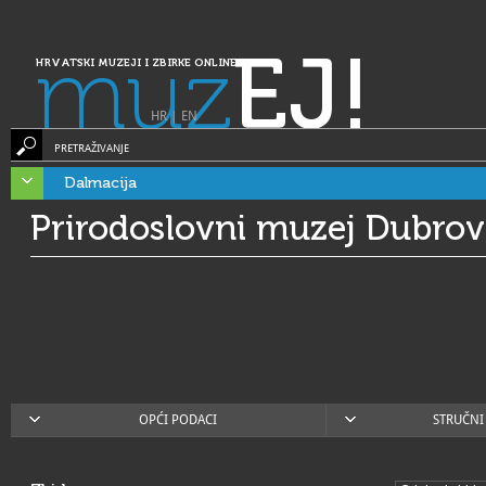
muz
EJ!
HRVATSKI MUZEJI I ZBIRKE ONLINE
HR
|
EN
PRETRAŽIVANJE
Dalmacija
Prirodoslovni muzej Dubrov
OPĆI PODACI
STRUČNI 