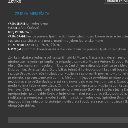
Zbirke
ZBIRKA MEKUŠACA
prirodoslovna
VRSTA ZBIRKE
Ana Čučević
VODITELJ
0
BROJ PREDMETA
kućice puževa, ljušture školjkaša i glavonožac konzerviran u tekućin
VRSTA GRAĐE
razlicita strana mora, manjim dijelom Jadransko more
TERITORIJ
19. st., 20. st.
VREMENSKO RAZDOBLJE
predmeti konzervirani u tekućini te kućice puževa i ljušture školjkaša
MATERIJAL
Zbirka mekušaca jedna je od najstarijih zbirki Muzeja. Nastala je u devetnaestom
njezino utemeljenje i prikupljanje pripadaju osnivaču Muzeja Antunu Dropcu. 
obrtničke komore mnogobrojni Dubrovčani diljem svijeta obraćali su se s idejo
Dubrovniku. Uvjet za takvu školu bili su tehnički i prirodoslovni kabineti bogat
razloga Drobac pokreće inicijativu prikupljanja raznoraznih povijesno-kulturnih,
predmeta, a prvenstveno prirodnina. Međutim, njegova prvobitna zamisao o os
neodobravanja bečke vlade prerast će u novu ideju o osnivanju muzeja. Osnovu 
među kojima i Zbirka mekušaca. Osim Antuna Dropca za prikupljanje zbirke zasl
Ivan Evanđelist Kuzmić, koji je intenzivno proučavao školjkaše i puževe južne Da
upotpunjuje i prof. Baldo Kosić primjercima mekušaca dubrovačkog područja
školjkaša i glavonožaca. Također i veliki hrvatski prirodoslovac Spiridion Brusina
dugogodišnjeg rada otkrio stotinjak novih vrsta i podvrsta recentnih puževa i š
obogaćuje zbirku.