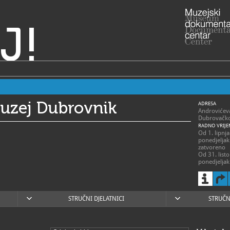
J!
muzej Dubrovnik
ADRESA
Androvićev
Dubrovačko
RADNO VRIJE
Od 1. lipnja
ponedjeljak
zatvoreno
Od 31. listo
ponedjeljak
-14h / nedj
020/3
T
020/3
F
STRUČNI DJELATNICI
STRUČN
info@p
E
https
W