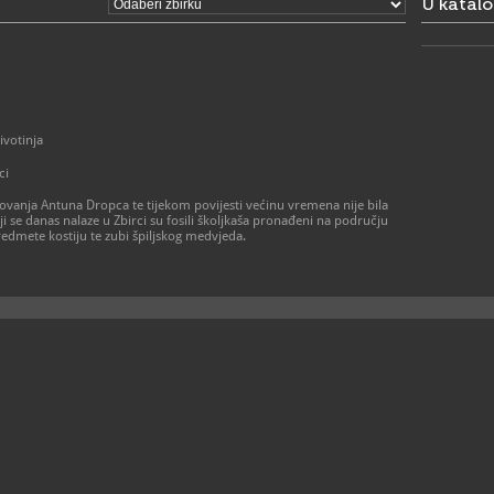
U katal
ivotinja
ci
lovanja Antuna Dropca te tijekom povijesti većinu vremena nije bila
ji se danas nalaze u Zbirci su fosili školjkaša pronađeni na području
i predmete kostiju te zubi špiljskog medvjeda.