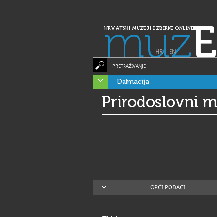
muz
E
HRVATSKI MUZEJI I ZBIRKE ONLINE
HR
|
EN
PRETRAŽIVANJE
Dalmacija
Prirodoslovni 
OPĆI PODACI