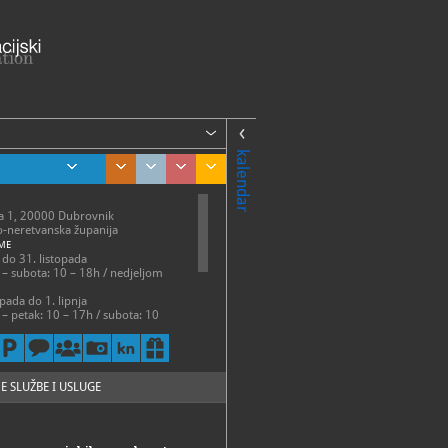
kalendar
a 1, 20000 Dubrovnik
-neretvanska županija
ME
 do 31. listopada
 – subota: 10 – 18h / nedjeljom
pada do 1. lipnja
 – petak: 10 – 17h / subota: 10
eljom zatvoreno
24-888
24-888
E SLUŽBE I USLUGE
md.hr, ravnatelj@pmd.hr
://pmd.hr/hr/pocetna/