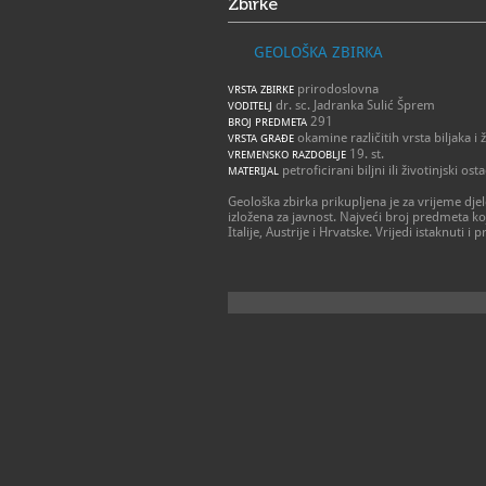
Zbirke
GEOLOŠKA ZBIRKA
prirodoslovna
VRSTA ZBIRKE
dr. sc. Jadranka Sulić Šprem
VODITELJ
291
BROJ PREDMETA
okamine različitih vrsta biljaka i ž
VRSTA GRAĐE
19. st.
VREMENSKO RAZDOBLJE
petroficirani biljni ili životinjski osta
MATERIJAL
Geološka zbirka prikupljena je za vrijeme dje
izložena za javnost. Najveći broj predmeta ko
Italije, Austrije i Hrvatske. Vrijedi istaknuti 