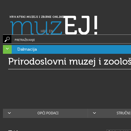
muz
EJ!
HRVATSKI MUZEJI I ZBIRKE ONLINE
HR
|
EN
PRETRAŽIVANJE
Dalmacija
Prirodoslovni muzej i zoološ
OPĆI PODACI
STRUČNI 