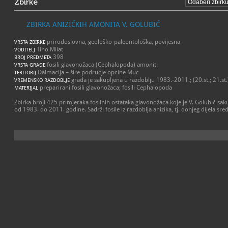
Zbirke
ZBIRKA ANIZIČKIH AMONITA V. GOLUBIĆ
prirodoslovna, geološko-paleontološka, povijesna
VRSTA ZBIRKE
Tino Milat
VODITELJ
398
BROJ PREDMETA
fosili glavonožaca (Cephalopoda) amoniti
VRSTA GRAĐE
Dalmacija – šire podrucje opcine Muc
TERITORIJ
građa je sakupljena u razdoblju 1983.-2011.; (20.st.; 21.st.
VREMENSKO RAZDOBLJE
preparirani fosili glavonožaca; fosili Cephalopoda
MATERIJAL
Zbirka broji 425 primjeraka fosilnih ostataka glavonožaca koje je V. Golubić s
od 1983. do 2011. godine. Sadrži fosile iz razdoblja anizika, tj. donjeg dijela sred