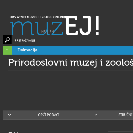
muz
EJ!
HRVATSKI MUZEJI I ZBIRKE ONLINE
HR
|
EN
PRETRAŽIVANJE
Dalmacija
Prirodoslovni muzej i zoološ
OPĆI PODACI
STRUČNI 