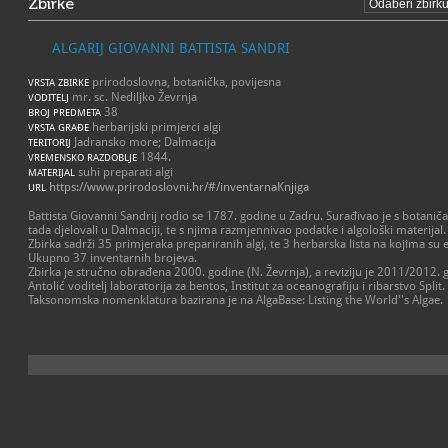
Zbirke
ALGARIJ GIOVANNI BATTISTA SANDRI
prirodoslovna, botanička, povijesna
VRSTA ZBIRKE
mr. sc. Nediljko Ževrnja
VODITELJ
38
BROJ PREDMETA
herbarijski primjerci algi
VRSTA GRAĐE
Jadransko more; Dalmacija
TERITORIJ
1844.
VREMENSKO RAZDOBLJE
suhi preparati algi
MATERIJAL
https://www.prirodoslovni.hr/#/inventarnaKnjiga
URL
Battista Giovanni Sandrij rodio se 1787. godine u Zadru. Surađivao je s botaniča
tada djelovali u Dalmaciji, te s njima razmjennivao podatke i algološki materijal.
Zbirka sadrži 35 primjeraka prepariranih algi, te 3 herbarska lista na kojima su e
Ukupno 37 inventarnih brojeva.
Zbirka je stručno obrađena 2000. godine (N. Ževrnja), a reviziju je 2011/2012. go
Antolić voditelj laboratorija za bentos, Institut za oceanografiju i ribarstvo Split.
Taksonomska nomenklatura bazirana je na AlgaBase: Listing the World''s Algae.