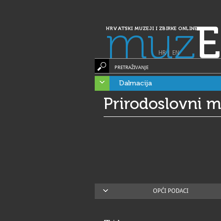
muz
E
HRVATSKI MUZEJI I ZBIRKE ONLINE
HR
|
EN
PRETRAŽIVANJE
Dalmacija
Prirodoslovni mu
OPĆI PODACI