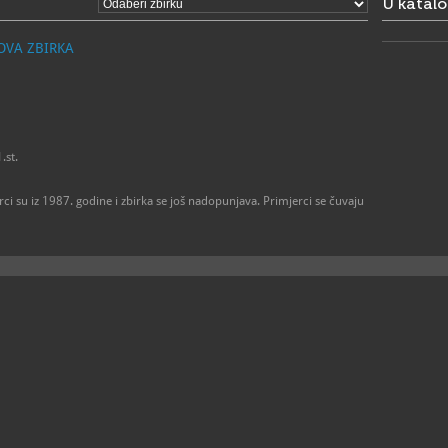
U katal
zoo.vr
E
https
W
NOVA ZBIRKA
.st.
rci su iz 1987. godine i zbirka se još nadopunjava. Primjerci se čuvaju