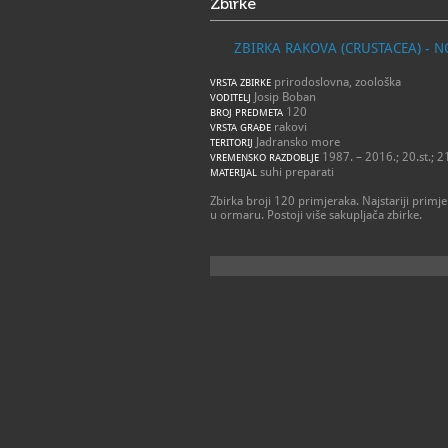
Zbirke
ZBIRKA RAKOVA (CRUSTACEA) - 
prirodoslovna, zoološka
VRSTA ZBIRKE
Josip Boban
VODITELJ
120
BROJ PREDMETA
rakovi
VRSTA GRAĐE
Jadransko more
TERITORIJ
1987. – 2016.; 20.st.; 21
VREMENSKO RAZDOBLJE
suhi preparati
MATERIJAL
Zbirka broji 120 primjeraka. Najstariji primje
u ormaru. Postoji više sakupljača zbirke.