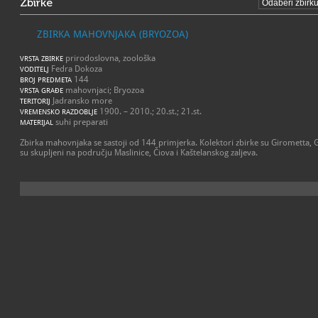
Zbirke
ZBIRKA MAHOVNJAKA (BRYOZOA)
prirodoslovna, zoološka
VRSTA ZBIRKE
Fedra Dokoza
VODITELJ
144
BROJ PREDMETA
mahovnjaci; Bryozoa
VRSTA GRAĐE
Jadransko more
TERITORIJ
1900. – 2010.; 20.st.; 21.st.
VREMENSKO RAZDOBLJE
suhi preparati
MATERIJAL
Zbirka mahovnjaka se sastoji od 144 primjerka. Kolektori zbirke su Girometta, G
su skupljeni na području Maslinice, Čiova i Kaštelanskog zaljeva.