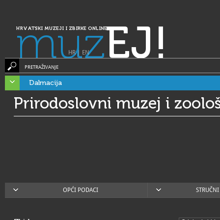
muz
EJ!
HRVATSKI MUZEJI I ZBIRKE ONLINE
HR
|
EN
PRETRAŽIVANJE
Dalmacija
Prirodoslovni muzej i zoološ
OPĆI PODACI
STRUČNI 