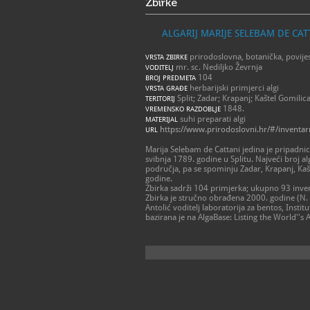
Zbirke
ALGARIJ MARIJE SELEBAM DE CAT
prirodoslovna, botanička, povije
VRSTA ZBIRKE
mr. sc. Nediljko Ževrnja
VODITELJ
104
BROJ PREDMETA
herbarijski primjerci algi
VRSTA GRAĐE
Split; Zadar; Krapanj; Kaštel Gomilica;
TERITORIJ
1848.
VREMENSKO RAZDOBLJE
suhi preparati algi
MATERIJAL
https://www.prirodoslovni.hr/#/inventar
URL
Marija Selebam de Cattani jedina je pripadn
svibnja 1789. godine u Splitu. Najveći broj alg
područja, pa se spominju Zadar, Krapanj, Kašte
godine.
Zbirka sadrži 104 primjerka; ukupno 93 inve
Zbirka je stručno obrađena 2000. godine (N. Že
Antolić voditelj laboratorija za bentos, Insti
bazirana je na AlgaBase: Listing the World''s A