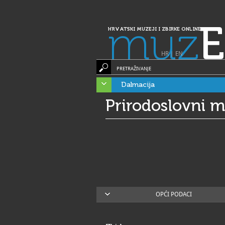
muz
E
HRVATSKI MUZEJI I ZBIRKE ONLINE
HR
|
EN
PRETRAŽIVANJE
Dalmacija
Prirodoslovni mu
OPĆI PODACI