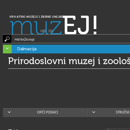
muz
EJ!
HRVATSKI MUZEJI I ZBIRKE ONLINE
HR
|
EN
PRETRAŽIVANJE
Dalmacija
Prirodoslovni muzej i zoološ
OPĆI PODACI
STRUČNI 