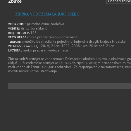
Zbirke
ZBIRKA VODOZEMACA JURE SKEJIĆ
prirodoslovna, zoološka
VRSTA ZBIRKE
dr. sc. Jure Skejić
VODITELJ
128
BROJ PREDMETA
zbirka prepariranih vodozemaca
VRSTA GRAĐE
pretežito Dalmacija, te pojedini primjerci iz drugih krajeva Hrvatske
TERITORIJ
20. st; 21.st.; 1992.-2006.; kraj 20.st; poč. 21.st
VREMENSKO RAZDOBLJE
mokri preparati vodozemaca
MATERIJAL
Zbirka sadrži primjerke vodozemaca Dalmacije i okolnih krajeva, a obuhvaća goto
uključujući endemske primjerke koji su vrlo rijetki u drugim prirodoslovnim mu
mali vodenjak Triturus vulgaris schreiberi. Za razjašnjavanje taksonomskog sta
izvršiti molekularna istraživanja.