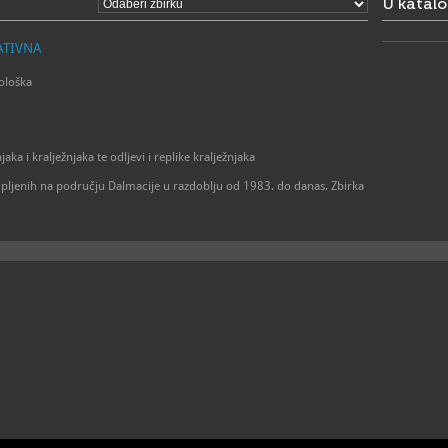
U katal
zoo.vr
E
https
W
ATIVNA
ološka
jaka i kralježnjaka te odljevi i replike kralježnjaka
sakupljenih na području Dalmacije u razdoblju od 1983. do danas. Zbirka