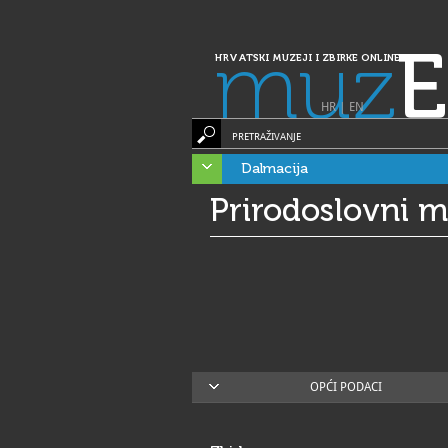
muz
E
HRVATSKI MUZEJI I ZBIRKE ONLINE
HR
|
EN
PRETRAŽIVANJE
Dalmacija
Prirodoslovni mu
OPĆI PODACI