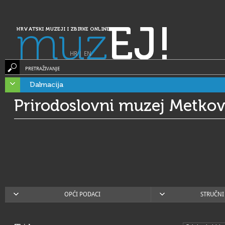
muz
EJ!
HRVATSKI MUZEJI I ZBIRKE ONLINE
HR
|
EN
PRETRAŽIVANJE
Dalmacija
Prirodoslovni muzej Metkov
OPĆI PODACI
STRUČNI 