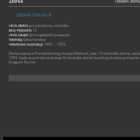
Zbirke
ZBIRKA SISAVACA
prirodoslovna, zoološka
VRSTA ZBIRKE
12
BROJ PREDMETA
dermoplastički preparati
VRSTA GRAĐE
Delta Neretve
TERITORIJ
1947. - 1955.
VREMENSKO RAZDOBLJE
Zbirka sisavaca Prirodoslovnog muzeja Metković, kao i Ornitološka zbirka, nasta
1955. kada za potrebe stvaranja Ornitološke zbirke lovačkog društva primjerke
Dragutin Rucner.