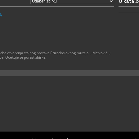
U katal
A
rebe otvorenja stalnog postava Prirodoslovnog muzeja u Metkoviću;
ba. Očekuje se porast zbirke.