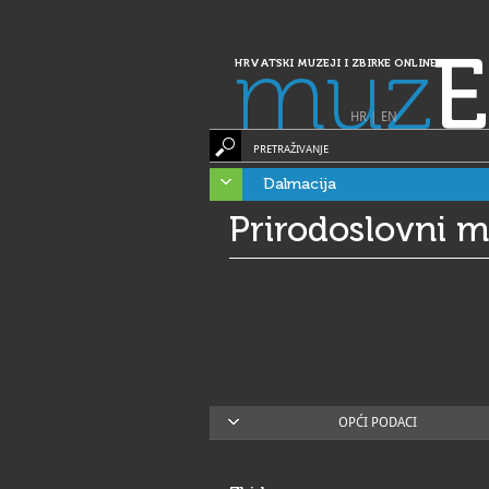
muz
E
HRVATSKI MUZEJI I ZBIRKE ONLINE
HR
|
EN
PRETRAŽIVANJE
Dalmacija
Prirodoslovni 
OPĆI PODACI