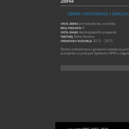
Zbirke
ZBIRKA VODOZEMACA I GMAZOV
prirodoslovna, zoološka
VRSTA ZBIRKE
9
BROJ PREDMETA
dermoplastički preparati
VRSTA GRAĐE
Delta Neretve
TERITORIJ
2013. - 2015.
VREMENSKO RAZDOBLJE
Zbirka vodozemaca i gmazova nastala za pot
primjerke su prikupili djelatnici HPM iz Zagre