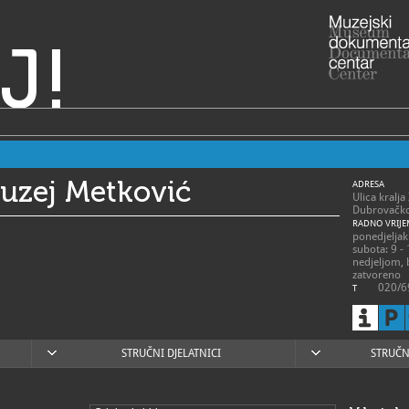
J!
muzej Metković
ADRESA
Ulica kralj
Dubrovačko
RADNO VRIJE
ponedjeljak 
subota: 9 - 
nedjeljom,
zatvoreno
020/6
T
muzej
E
https
W
STRUČNI DJELATNICI
STRUČN