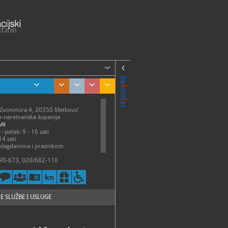
kalendar
a Zvonimira 4, 20350 Metković
-neretvanska županija
ME
- petak: 9 - 16 sati
14 sati
 blagdanima i praznikom
90-673, 020/682-110
@pmm.hr, info@pmm.hr
://pmm.hr/
E SLUŽBE I USLUGE