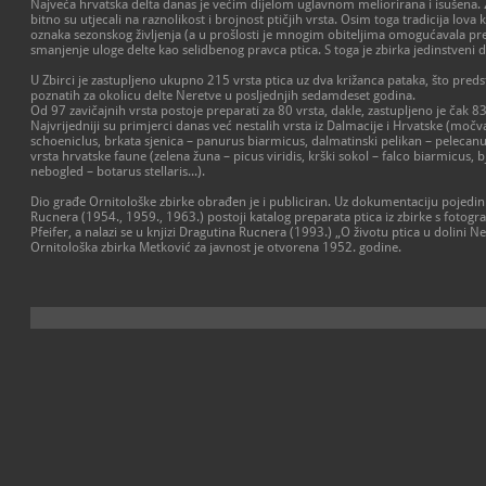
Najveća hrvatska delta danas je većim dijelom uglavnom meliorirana i isušena.
bitno su utjecali na raznolikost i brojnost ptičjih vrsta. Osim toga tradicija lova 
oznaka sezonskog življenja (a u prošlosti je mnogim obiteljima omogućavala prež
smanjenje uloge delte kao selidbenog pravca ptica. S toga je zbirka jedinstveni
U Zbirci je zastupljeno ukupno 215 vrsta ptica uz dva križanca pataka, što pre
poznatih za okolicu delte Neretve u posljednjih sedamdeset godina.
Od 97 zavičajnih vrsta postoje preparati za 80 vrsta, dakle, zastupljeno je čak 8
Najvrijedniji su primjerci danas već nestalih vrsta iz Dalmacije i Hrvatske (moč
schoeniclus, brkata sjenica – panurus biarmicus, dalmatinski pelikan – pelecanus
vrsta hrvatske faune (zelena žuna – picus viridis, krški sokol – falco biarmicus, 
nebogled – botarus stellaris...).
Dio građe Ornitološke zbirke obrađen je i publiciran. Uz dokumentaciju pojedi
Rucnera (1954., 1959., 1963.) postoji katalog preparata ptica iz zbirke s fotogr
Pfeifer, a nalazi se u knjizi Dragutina Rucnera (1993.) „O životu ptica u dolini Ne
Ornitološka zbirka Metković za javnost je otvorena 1952. godine.