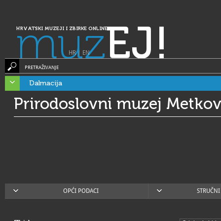
muz
EJ!
HRVATSKI MUZEJI I ZBIRKE ONLINE
HR
|
EN
PRETRAŽIVANJE
Dalmacija
Prirodoslovni muzej Metkov
OPĆI PODACI
STRUČNI 