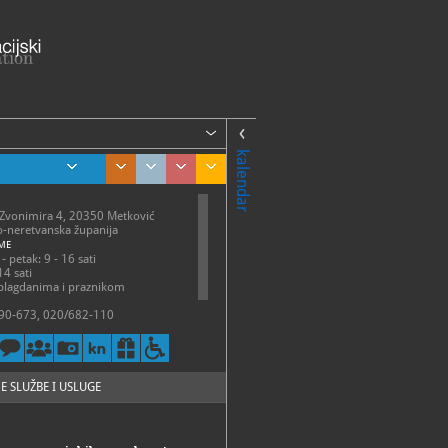
kalendar
a Zvonimira 4, 20350 Metković
-neretvanska županija
ME
- petak: 9 - 16 sati
14 sati
 blagdanima i praznikom
90-673, 020/682-110
@pmm.hr, info@pmm.hr
://pmm.hr/
E SLUŽBE I USLUGE