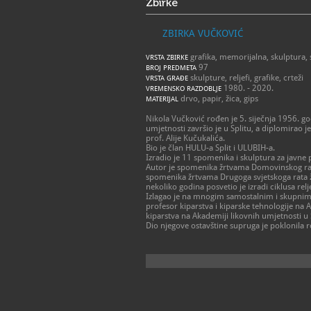
Zbirke
ZBIRKA VUČKOVIĆ
grafika, memorijalna, skulptura, 
VRSTA ZBIRKE
97
BROJ PREDMETA
skulpture, reljefi, grafike, crteži
VRSTA GRAĐE
1980. - 2020.
VREMENSKO RAZDOBLJE
drvo, papir, žica, gips
MATERIJAL
Nikola Vučković rođen je 5. siječnja 1956. go
umjetnosti završio je u Splitu, a diplomirao j
prof. Alije Kučukalića.
Bio je član HULU-a Split i ULUBIH-a.
Izradio je 11 spomenika i skulptura za javne 
Autor je spomenika žrtvama Domovinskog rat
spomenika žrtvama Drugoga svjetskoga rata žu
nekoliko godina posvetio je izradi ciklusa re
Izlagao je na mnogim samostalnim i skupnim iz
profesor kiparstva i kiparske tehnologije na 
kiparstva na Akademiji likovnih umjetnosti u 
Dio njegove ostavštine supruga je poklonil