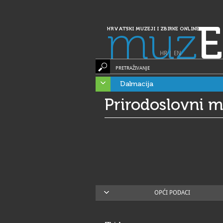
muz
E
HRVATSKI MUZEJI I ZBIRKE ONLINE
HR
|
EN
PRETRAŽIVANJE
Dalmacija
Prirodoslovni 
OPĆI PODACI