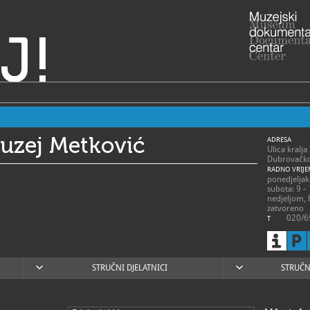
J!
muzej Metković
ADRESA
Ulica kralj
Dubrovačko
RADNO VRIJE
ponedjeljak 
subota: 9 - 
nedjeljom,
zatvoreno
020/6
T
muzej
E
https
W
STRUČNI DJELATNICI
STRUČN