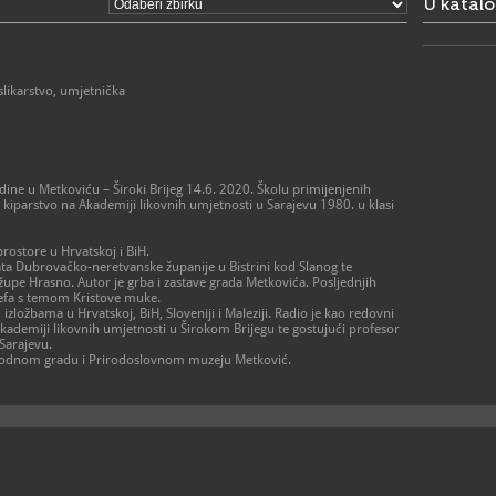
U katal
slikarstvo, umjetnička
dine u Metkoviću – Široki Brijeg 14.6. 2020. Školu primijenjenih
e kiparstvo na Akademiji likovnih umjetnosti u Sarajevu 1980. u klasi
prostore u Hrvatskoj i BiH.
a Dubrovačko-neretvanske županije u Bistrini kod Slanog te
pe Hrasno. Autor je grba i zastave grada Metkovića. Posljednjih
ljefa s temom Kristove muke.
ložbama u Hrvatskoj, BiH, Sloveniji i Maleziji. Radio je kao redovni
Akademiji likovnih umjetnosti u Širokom Brijegu te gostujući profesor
Sarajevu.
a rodnom gradu i Prirodoslovnom muzeju Metković.