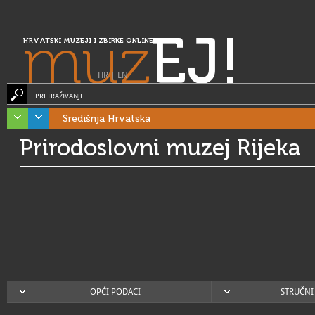
muz
EJ!
HRVATSKI MUZEJI I ZBIRKE ONLINE
HR
|
EN
PRETRAŽIVANJE
Središnja Hrvatska
Prirodoslovni muzej Rijeka
OPĆI PODACI
STRUČNI 