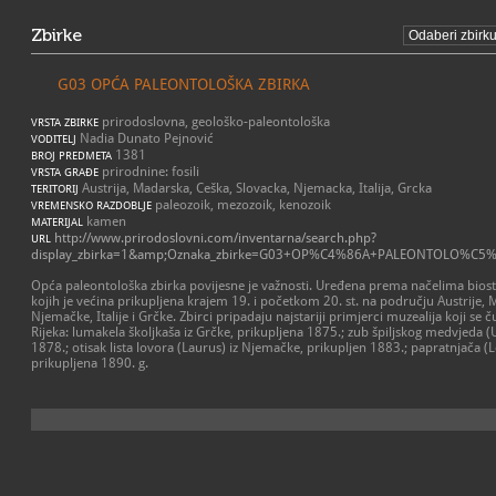
Zbirke
G03 OPĆA PALEONTOLOŠKA ZBIRKA
prirodoslovna, geološko-paleontološka
VRSTA ZBIRKE
Nadia Dunato Pejnović
VODITELJ
1381
BROJ PREDMETA
prirodnine: fosili
VRSTA GRAĐE
Austrija, Madarska, Ceška, Slovacka, Njemacka, Italija, Grcka
TERITORIJ
paleozoik, mezozoik, kenozoik
VREMENSKO RAZDOBLJE
kamen
MATERIJAL
http://www.prirodoslovni.com/inventarna/search.php?
URL
display_zbirka=1&amp;Oznaka_zbirke=G03+OP%C4%86A+PALEONTOLO%C5
Opća paleontološka zbirka povijesne je važnosti. Uređena prema načelima biostra
kojih je većina prikupljena krajem 19. i početkom 20. st. na području Austrije, 
Njemačke, Italije i Grčke. Zbirci pripadaju najstariji primjerci muzealija koji 
Rijeka: lumakela školjkaša iz Grčke, prikupljena 1875.; zub špiljskog medvjeda (U
1878.; otisak lista lovora (Laurus) iz Njemačke, prikupljen 1883.; papratnjača (
prikupljena 1890. g.