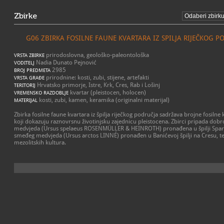
Zbirke
G06 ZBIRKA FOSILNE FAUNE KVARTARA IZ SPILJA RIJEČKOG P
prirodoslovna, geološko-paleontološka
VRSTA ZBIRKE
Nadia Dunato Pejnović
VODITELJ
2985
BROJ PREDMETA
prirodnine: kosti, zubi, stijene, artefakti
VRSTA GRAĐE
Hrvatsko primorje, Istre, Krk, Cres, Rab i Lošinj
TERITORIJ
kvartar (pleistocen, holocen)
VREMENSKO RAZDOBLJE
kosti, zubi, kamen, keramika (originalni materijal)
MATERIJAL
Zbirka fosilne faune kvartara iz špilja riječkog područja sadržava brojne fosilne k
koji dokazuju raznovrsnu životinjsku zajednicu pleistocena. Zbirci pripada dobr
medvjeda (Ursus spelaeus ROSENMÜLLER & HEINROTH) pronađena u špilji Sparožn
smeđeg medvjeda (Ursus arctos LINNÉ) pronađen u Banićevoj špilji na Cresu, te n
mezolitskih kultura.