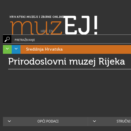
muz
EJ!
HRVATSKI MUZEJI I ZBIRKE ONLINE
HR
|
EN
PRETRAŽIVANJE
Središnja Hrvatska
Prirodoslovni muzej Rijeka
OPĆI PODACI
STRUČNI 