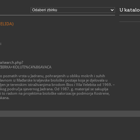
subota i ned
051/5
T
U katal
051/5
F
info@p
E
http:
W
ELIDA)
i
a/search.php?
3+ZBIRKA+KOLUTI%C4%86AVACA
poznatih vrsta u Jadranu, pohranjenih u obliku mokrih i suhih
glavnom iz Mađarske kraljevske biološke postaje koja je djelovala u
ljen je terenskim istraživanjima brodom Bios i Vila Velebita od 1969. –
lskog područja sjevernog Jadrana. Od 1987. g. materijal se sakuplja
o radom na projektima biološke valorizacije podmorja Kostrene,
akana.