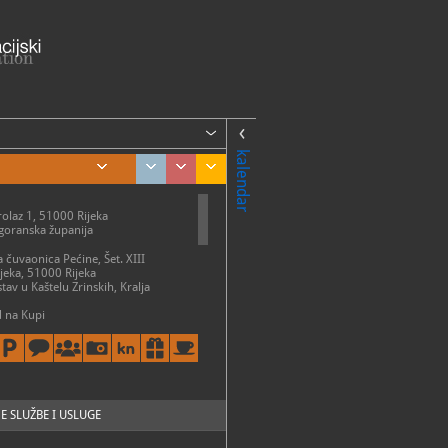
kalendar
olaz 1, 51000 Rijeka
goranska županija
a čuvaonica Pećine, Šet. XIII
Rijeka, 51000 Rijeka
ostav u Kaštelu Zrinskih, Kralja
 na Kupi
ME
- nedelja: 9 - 20 h
zatvoreno
tav u Kaštelu Zrinskih, Brod na
E SLUŽBE I USLUGE
ak 9 - 19 h