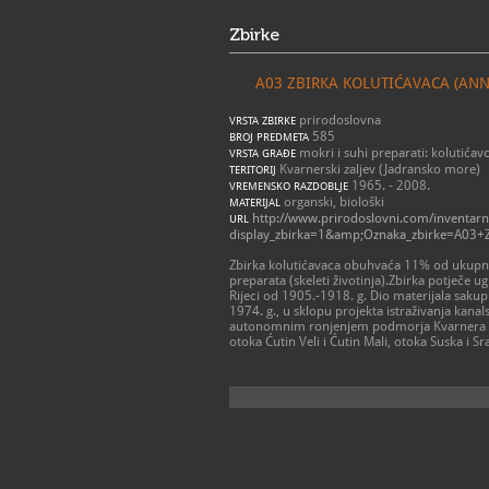
Zbirke
A03 ZBIRKA KOLUTIĆAVACA (ANN
prirodoslovna
VRSTA ZBIRKE
585
BROJ PREDMETA
mokri i suhi preparati: kolutićavc
VRSTA GRAĐE
Kvarnerski zaljev (Jadransko more)
TERITORIJ
1965. - 2008.
VREMENSKO RAZDOBLJE
organski, biološki
MATERIJAL
http://www.prirodoslovni.com/inventarn
URL
display_zbirka=1&amp;Oznaka_zbirke=A0
Zbirka kolutićavaca obuhvaća 11% od ukupno 
preparata (skeleti životinja).Zbirka potječe u
Rijeci od 1905.-1918. g. Dio materijala sakup
1974. g., u sklopu projekta istraživanja kana
autonomnim ronjenjem podmorja Kvarnera i t
otoka Ćutin Veli i Ćutin Mali, otoka Suska i Sr