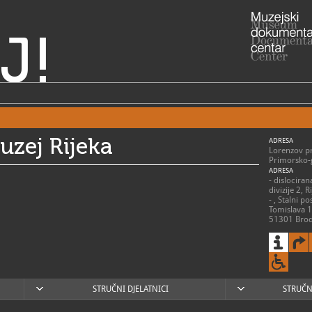
J!
uzej Rijeka
ADRESA
Lorenzov pr
Primorsko-
ADRESA
- dislociran
divizije 2, 
- , Stalni p
Tomislava 1
51301 Brod
RADNO VRIJE
> Muzej:
ponedjeljak 
praznikom 
> Stalni pos
STRUČNI DJELATNICI
STRUČN
Kupi:
utorak - pet