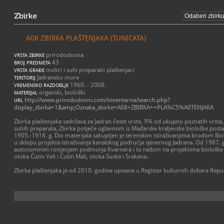
Zbirke
A08 ZBIRKA PLAŠTENJAKA (TUNICATA)
prirodoslovna
VRSTA ZBIRKE
43
BROJ PREDMETA
mokri i suhi preparati: plaštenjaci
VRSTA GRAĐE
Jadransko more
TERITORIJ
1960. - 2008.
VREMENSKO RAZDOBLJE
organski, biološki
MATERIJAL
http://www.prirodoslovni.com/inventarna/search.php?
URL
display_zbirka=1&amp;Oznaka_zbirke=A08+ZBIRKA++PLA%C5%A0TENJAKA
Zbirka plaštenjaka sadržava za Jadran česte vrste, 9% od ukupno poznatih vrsta
suhih preparata,.Zbirka potječe uglavnom iz Mađarske kraljevske biološke postaje
1905.-1918. g. Dio materijala sakupljen je terenskim istraživanjima brodom Bios 
u sklopu projekta istraživanja kanalskog područja sjevernog Jadrana. Od 1987. g.
autonomnim ronjenjem podmorja Kvarnera i to radom na projektima biološke v
otoka Ćutin Veli i Ćutin Mali, otoka Suska i Srakana.
Zbirka plaštenjaka je od 2010. godine upisana u Registar kulturnih dobara Rep