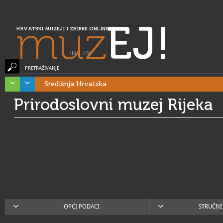
muz
EJ!
HRVATSKI MUZEJI I ZBIRKE ONLINE
HR
|
EN
PRETRAŽIVANJE
Središnja Hrvatska
Prirodoslovni muzej Rijeka
OPĆI PODACI
STRUČNI 