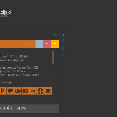
kalendar
olaz 1, 51000 Rijeka
goranska županija
a čuvaonica Pećine, Šet. XIII
Rijeka, 51000 Rijeka
ostav u Kaštelu Zrinskih, Kralja
 na Kupi
ME
- nedelja: 9 - 20 h
zatvoreno
tav u Kaštelu Zrinskih, Brod na
E SLUŽBE I USLUGE
ak 9 - 19 h