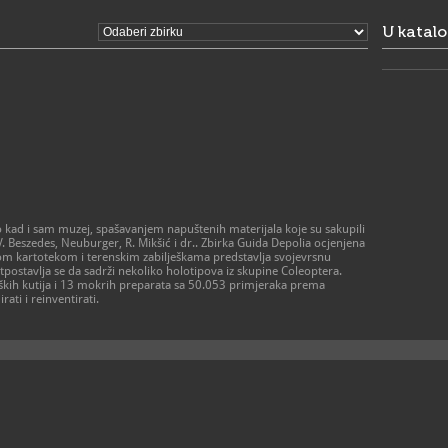
subota i ned
051/5
T
U katal
051/5
F
info@p
E
http:
W
kad i sam muzej, spašavanjem napuštenih materijala koje su sakupili
. V. Beszedes, Neuburger, R. Mikšić i dr.. Zbirka Guida Depolia ocjenjena
ćom kartotekom i terenskim zabilješkama predstavlja svojevrsnu
postavlja se da sadrži nekoliko holotipova iz skupine Coleoptera.
kih kutija i 13 mokrih preparata sa 50.053 primjeraka prema
ati i reinventirati.