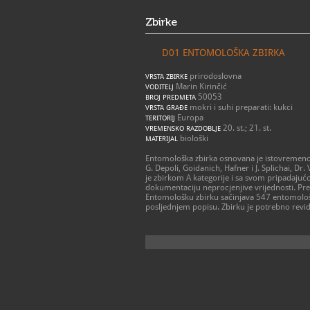
Zbirke
D01 ENTOMOLOŠKA ZBIRKA
prirodoslovna
VRSTA ZBIRKE
Marin Kirinčić
VODITELJ
50053
BROJ PREDMETA
mokri i suhi preparati: kukci
VRSTA GRAĐE
Europa
TERITORIJ
20. st.; 21. st.
VREMENSKO RAZDOBLJE
biološki
MATERIJAL
Entomološka zbirka osnovana je istovremeno 
G. Depoli, Goidanich, Hafner i J. Splichai, Dr
je zbirkom A kategorije i sa svom pripadaju
dokumentaciju neprocjenjive vrijednosti. Pret
Entomološku zbirku sačinjava 547 entomološ
posljednjem popisu. Zbirku je potrebno revidir