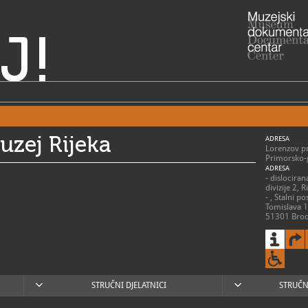
J!
uzej Rijeka
ADRESA
Lorenzov pr
Primorsko-
ADRESA
- dislociran
divizije 2, 
- , Stalni p
Tomislava 1
51301 Brod
RADNO VRIJE
> Muzej:
ponedjeljak 
praznikom 
> Stalni pos
STRUČNI DJELATNICI
STRUČN
Kupi:
utorak - pet