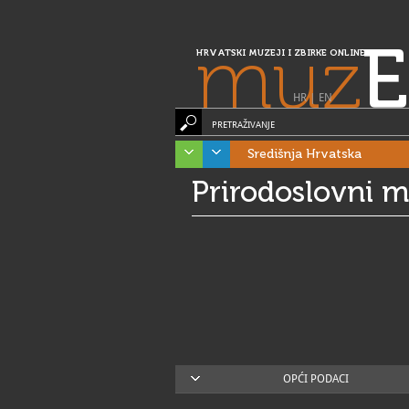
muz
E
HRVATSKI MUZEJI I ZBIRKE ONLINE
HR
|
EN
PRETRAŽIVANJE
Središnja Hrvatska
Prirodoslovni m
OPĆI PODACI