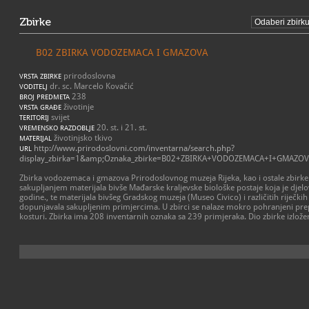
Zbirke
B02 ZBIRKA VODOZEMACA I GMAZOVA
prirodoslovna
VRSTA ZBIRKE
dr. sc. Marcelo Kovačić
VODITELJ
238
BROJ PREDMETA
životinje
VRSTA GRAĐE
svijet
TERITORIJ
20. st. i 21. st.
VREMENSKO RAZDOBLJE
životinjsko tkivo
MATERIJAL
http://www.prirodoslovni.com/inventarna/search.php?
URL
display_zbirka=1&amp;Oznaka_zbirke=B02+ZBIRKA+VODOZEMACA+I+GMAZO
Zbirka vodozemaca i gmazova Prirodoslovnog muzeja Rijeka, kao i ostale zbirke
sakupljanjem materijala bivše Mađarske kraljevske biološke postaje koja je djelo
godine., te materijala bivšeg Gradskog muzeja (Museo Civico) i različitih riječkih 
dopunjavala sakupljenim primjercima. U zbirci se nalaze mokro pohranjeni prepa
kosturi. Zbirka ima 208 inventarnih oznaka sa 239 primjeraka. Dio zbirke izlož