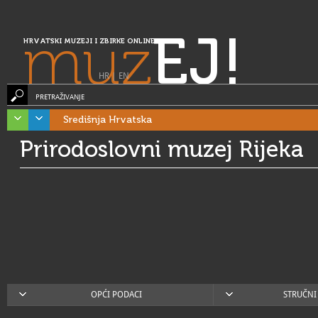
muz
EJ!
HRVATSKI MUZEJI I ZBIRKE ONLINE
HR
|
EN
PRETRAŽIVANJE
Središnja Hrvatska
Prirodoslovni muzej Rijeka
OPĆI PODACI
STRUČNI 