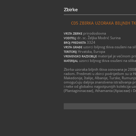
Zbirke
C05 ZBIRKA UZORAKA BILJNIH TK
prirodoslovna
VRSTA ZBIRKE
dr. sc. Željka Modrić Surina
VODITELJ
3324
BROJ PREDMETA
uzorci biljnog tkiva osušeni na si
VRSTA GRAĐE
Hrvatska, Europa
TERITORIJ
materijal je većinom pr
VREMENSKO RAZDOBLJE
uzorci biljnog tkiva osušeni na silik
MATERIJAL
Zbirka uzoraka biljnih tkiva osnovana je 2008
radom. Predmeti u zbirci podrijetlom su iz Hr
Makedonije, Italije, Albanije, Turske, Rumunjs
omogućuju daljnja znanstvena istraživanja
i neke od globalno najpotpunijih kolekcija 
(Plantagininaceae), Athamanta (Apiaceae) i D