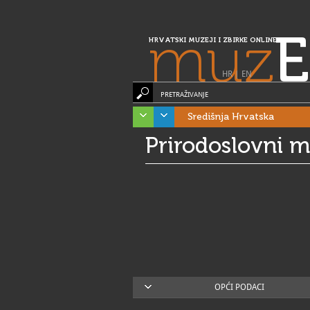
muz
E
HRVATSKI MUZEJI I ZBIRKE ONLINE
HR
|
EN
PRETRAŽIVANJE
Središnja Hrvatska
Prirodoslovni m
OPĆI PODACI