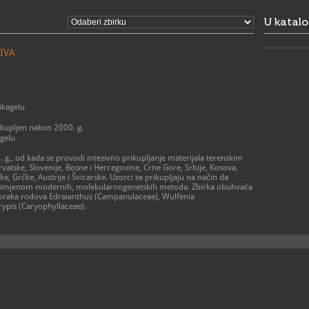
subota i ned
051/5
T
U katal
051/5
F
info@p
E
http:
W
IVA
likagelu
ikupljen nakon 2000. g.
agelu
. g., od kada se provodi intezivno prikupljanje materijala terenskim
vatske, Slovenije, Bosne i Hercegovine, Crne Gore, Srbije, Kosova,
ke, Grčke, Austrije i Švicarske. Uzorci se prikupljaju na način da
 primjenom modernih, molekularnogenetskih metoda. Zbirka obuhvaća
uzoraka rodova Edraianthus (Campanulaceae), Wulfenia
rypis (Caryophyllaceae).