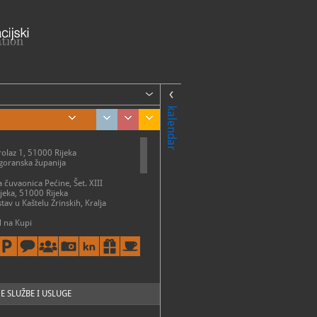
kalendar
olaz 1, 51000 Rijeka
goranska županija
a čuvaonica Pećine, Šet. XIII
Rijeka, 51000 Rijeka
ostav u Kaštelu Zrinskih, Kralja
 na Kupi
ME
- nedelja: 9 - 20 h
zatvoreno
tav u Kaštelu Zrinskih, Brod na
E SLUŽBE I USLUGE
ak 9 - 19 h