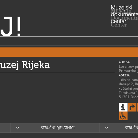
J!
uzej Rijeka
ADRESA
Lorenzov pr
Primorsko-
ADRESA
- dislociran
divizije 2, 
- , Stalni p
Tomislava 1
51301 Brod
RADNO VRIJE
> Muzej:
ponedjeljak 
praznikom 
> Stalni pos
STRUČNI DJELATNICI
STRUČN
Kupi:
utorak - pet