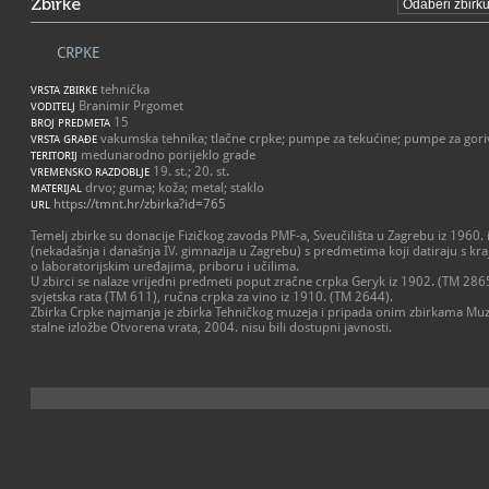
Zbirke
CRPKE
tehnička
VRSTA ZBIRKE
Branimir Prgomet
VODITELJ
15
BROJ PREDMETA
vakumska tehnika; tlačne crpke; pumpe za tekućine; pumpe za gori
VRSTA GRAĐE
medunarodno porijeklo grade
TERITORIJ
19. st.; 20. st.
VREMENSKO RAZDOBLJE
drvo; guma; koža; metal; staklo
MATERIJAL
https://tmnt.hr/zbirka?id=765
URL
Temelj zbirke su donacije Fizičkog zavoda PMF-a, Sveučilišta u Zagrebu iz 1960. 
(nekadašnja i današnja IV. gimnazija u Zagrebu) s predmetima koji datiraju s kraj
o laboratorijskim uređajima, priboru i učilima.
U zbirci se nalaze vrijedni predmeti poput zračne crpka Geryk iz 1902. (TM 286
svjetska rata (TM 611), ručna crpka za vino iz 1910. (TM 2644).
Zbirka Crpke najmanja je zbirka Tehničkog muzeja i pripada onim zbirkama Muze
stalne izložbe Otvorena vrata, 2004. nisu bili dostupni javnosti.