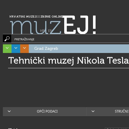
muz
EJ!
HRVATSKI MUZEJI I ZBIRKE ONLINE
HR
|
EN
PRETRAŽIVANJE
Grad Zagreb
Tehnički muzej Nikola Tesla
OPĆI PODACI
STRUČNI 