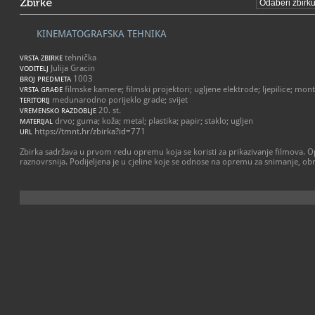
Zbirke
KINEMATOGRAFSKA TEHNIKA
tehnička
VRSTA ZBIRKE
Julija Gracin
VODITELJ
1003
BROJ PREDMETA
filmske kamere; filmski projektori; ugljene elektrode; ljepilice; mont
VRSTA GRAĐE
medunarodno porijeklo grade; svijet
TERITORIJ
20. st.
VREMENSKO RAZDOBLJE
drvo; guma; koža; metal; plastika; papir; staklo; ugljen
MATERIJAL
https://tmnt.hr/zbirka?id=771
URL
Zbirka sadržava u prvom redu opremu koja se koristi za prikazivanje filmova. 
raznovrsnija. Podijeljena je u cjeline koje se odnose na opremu za snimanje, obr