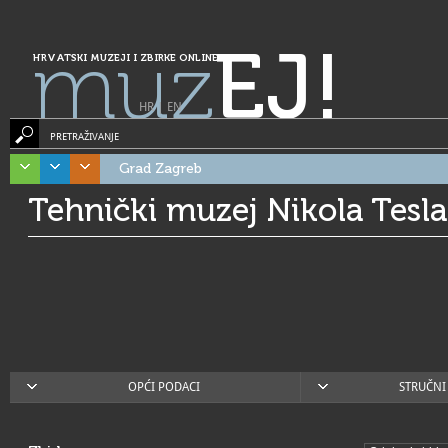
muz
EJ!
HRVATSKI MUZEJI I ZBIRKE ONLINE
HR
|
EN
PRETRAŽIVANJE
Grad Zagreb
Tehnički muzej Nikola Tesla
OPĆI PODACI
STRUČNI 