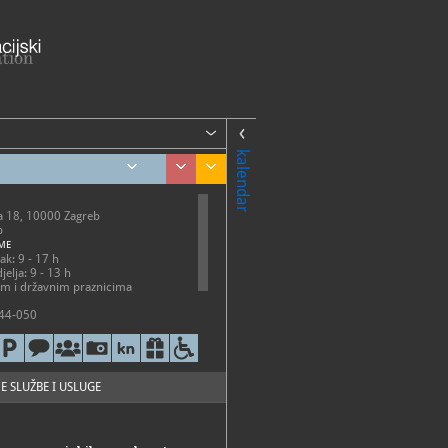
kalendar
a 18, 10000 Zagreb
b
ME
ak: 9 - 17 h
jelja: 9 - 13 h
om i državnim praznicima
44-050
43-568
tmnt.hr
://tmnt.hr/hr-hr/
E SLUŽBE I USLUGE