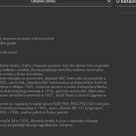
U katal
t; kopneni promet; zračni promet
eklo grade
koža; pluto
birke: Vodni, Zračni i Kopneni promet. Veći dio zbirke čine originalni
roj maketa i modela. Zbirka posjeduje tehničku baštinu nacionalne
 prometa u širem kontekstu.
et izdvajaju se automobil „Renault NN“, francuske proizvodnje iz
926., parni vlak „Samoborček“ (lokomotiva sa željezničkim kolima),
vljena u Milanu 1943., motorne saonice u izradi mehaničara Marka
tura dubrovačkog tramvaja iz 1912., sportski automobil „Mercedes-
oke tehničke vrijednosti iz 1927., bicikl Pauk iz okolice Zagreba iz
promet su: najstariji hrvatski avion FIZIR FNH, 90027YU-CGO inženjera
američke proizvodnje iz 1943., avion „Bücker BU-131 Jungmann“,
. i 1936., zračne jedrilice Roda i Jastreb.
vaj M 24 iz 1924., domaće izrade, koji je u vlasništvu Muzeja,
 vozi posjetitelje Muzeja zagrebačkim ulicama.