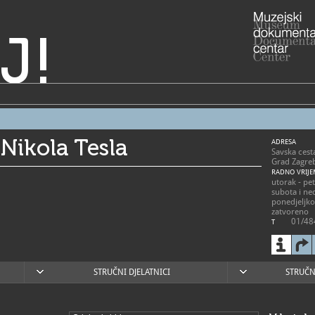
J!
Nikola Tesla
ADRESA
Savska cest
Grad Zagre
RADNO VRIJE
utorak - pet
subota i ned
ponedjeljk
zatvoreno
01/48
T
01/48
F
info@
E
https
W
STRUČNI DJELATNICI
STRUČN