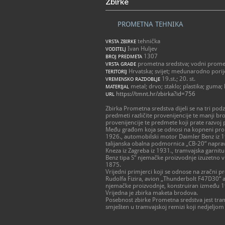
Zbirke
PROMETNA TEHNIKA
tehnička
VRSTA ZBIRKE
Ivan Huljev
VODITELJ
1307
BROJ PREDMETA
prometna sredstva; vodni prome
VRSTA GRAĐE
Hrvatska; svijet; medunarodno porij
TERITORIJ
19.st.; 20. st.
VREMENSKO RAZDOBLJE
metal; drvo; staklo; plastika; guma; 
MATERIJAL
https://tmnt.hr/zbirka?id=756
URL
Zbirka Prometna sredstva dijeli se na tri podz
predmeti različite provenijencije te manji b
provenijencije te predmete koji prate razvoj
Među građom koja se odnosi na kopneni prom
1926., automobilski motor Daimler Benz iz 1
talijanska obalna podmornica „CB-20“ napra
Kneza iz Zagreba iz 1931., tramvajska garni
Benz tipa S“ njemačke proizvodnje izuzetno vis
1875.
Vrijedni primjerci koji se odnose na zračni 
Rudolfa Fizira, avion „Thunderbolt F47D30“ 
njemačke proizvodnje, konstruiran između 1933
Vrijedna je zbirka maketa brodova.
Posebnost zbirke Prometna sredstva jest tram
smješten u tramvajskoj remizi koji nedjeljom