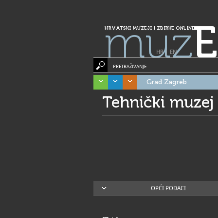
muz
E
HRVATSKI MUZEJI I ZBIRKE ONLINE
HR
|
EN
PRETRAŽIVANJE
Grad Zagreb
Tehnički muzej 
OPĆI PODACI