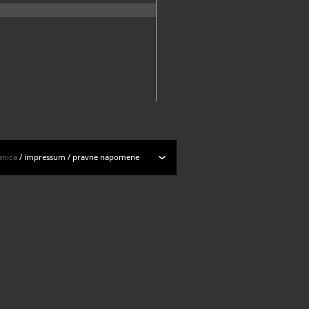
anica
/
impressum
/
pravne napomene