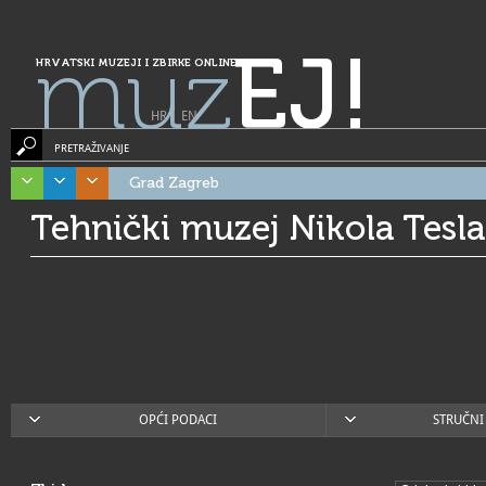
muz
EJ!
HRVATSKI MUZEJI I ZBIRKE ONLINE
HR
|
EN
PRETRAŽIVANJE
Grad Zagreb
Tehnički muzej Nikola Tesla
OPĆI PODACI
STRUČNI 