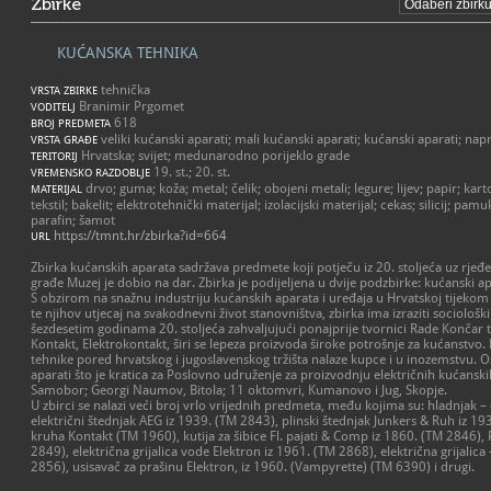
Zbirke
KUĆANSKA TEHNIKA
tehnička
VRSTA ZBIRKE
Branimir Prgomet
VODITELJ
618
BROJ PREDMETA
veliki kućanski aparati; mali kućanski aparati; kućanski aparati; nap
VRSTA GRAĐE
Hrvatska; svijet; medunarodno porijeklo grade
TERITORIJ
19. st.; 20. st.
VREMENSKO RAZDOBLJE
drvo; guma; koža; metal; čelik; obojeni metali; legure; lijev; papir; kart
MATERIJAL
tekstil; bakelit; elektrotehnički materijal; izolacijski materijal; cekas; silicij; pa
parafin; šamot
https://tmnt.hr/zbirka?id=664
URL
Zbirka kućanskih aparata sadržava predmete koji potječu iz 20. stoljeća uz rjeđe 
građe Muzej je dobio na dar. Zbirka je podijeljena u dvije podzbirke: kućanski ap
S obzirom na snažnu industriju kućanskih aparata i uređaja u Hrvatskoj tijekom p
te njihov utjecaj na svakodnevni život stanovništva, zbirka ima izraziti sociološki
šezdesetim godinama 20. stoljeća zahvaljujući ponajprije tvornici Rade Končar 
Kontakt, Elektrokontakt, širi se lepeza proizvoda široke potrošnje za kućanstvo.
tehnike pored hrvatskog i jugoslavenskog tržišta nalaze kupce i u inozemstvu. Os
aparati što je kratica za Poslovno udruženje za proizvodnju električnih kućansk
Samobor; Georgi Naumov, Bitola; 11 oktomvri, Kumanovo i Jug, Skopje.
U zbirci se nalazi veći broj vrlo vrijednih predmeta, među kojima su: hladnjak –
električni štednjak AEG iz 1939. (TM 2843), plinski štednjak Junkers & Ruh iz 19
kruha Kontakt (TM 1960), kutija za šibice Fl. pajati & Comp iz 1860. (TM 2846), 
2849), električna grijalica vode Elektron iz 1961. (TM 2868), električna grijalica
2856), usisavač za prašinu Elektron, iz 1960. (Vampyrette) (TM 6390) i drugi.