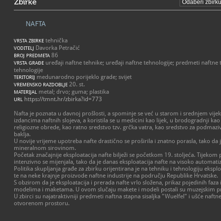
Zbirke
NAFTA
tehnička
VRSTA ZBIRKE
Davorka Petračić
VODITELJ
86
BROJ PREDMETA
uređaji naftne tehnike; uređaji naftne tehnologije; predmeti naftne
VRSTA GRAĐE
tehnologije
medunarodno porijeklo grade; svijet
TERITORIJ
20. st.
VREMENSKO RAZDOBLJE
metal; drvo; guma; plastika
MATERIJAL
https://tmnt.hr/zbirka?id=773
URL
Nafta je poznata u davnoj prošlosti, a spominje se već u starom i srednjem vijeku
izdancima naftnih slojeva, a koristila se u medicini kao lijek, u brodogradnji ka
religiozne obrede, kao ratno sredstvo tzv. grčka vatra, kao sredstvo za podmaziv
baklja.
U novije vrijeme upotreba nafte drastično se proširila i znatno porasla, tako 
mineralnom sirovinom.
Početak značajnije eksploatacija nafte bilježi se početkom 19. stoljeća. Tijekom p
intenzivno se mijenjala, tako da je danas eksploatacija nafte na visoko automat
Politika skupljanja građe za zbirku orijentirana je na tehniku i tehnologiju eksplo
te na neke krajnje proizvode naftne industrije na području Republike Hrvatske.
S obzirom da je eksploatacija i prerada nafte vrlo složena, prikaz pojedinih faza 
modelima i maketama. U ovom slučaju makete i modeli postali su muzejskim 
U zbirci su najatraktivniji predmeti naftna stapna sisaljka "Wuelfel" i ušće naftne
otvorenom prostoru.