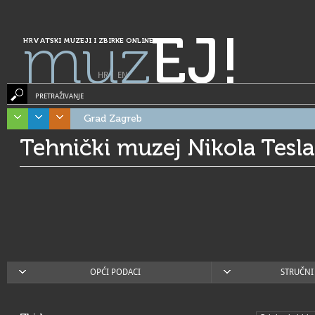
muz
EJ!
HRVATSKI MUZEJI I ZBIRKE ONLINE
HR
|
EN
PRETRAŽIVANJE
Grad Zagreb
Tehnički muzej Nikola Tesla
OPĆI PODACI
STRUČNI 