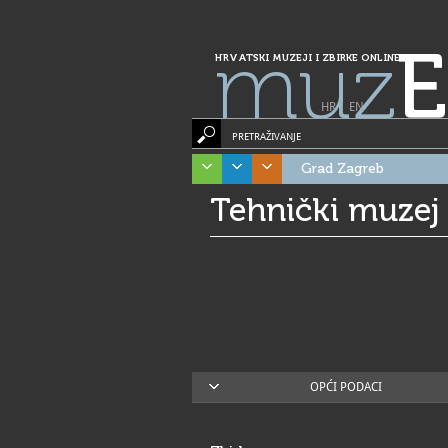
muz
E
HRVATSKI MUZEJI I ZBIRKE ONLINE
HR
|
EN
PRETRAŽIVANJE
Grad Zagreb
Tehnički muzej 
OPĆI PODACI