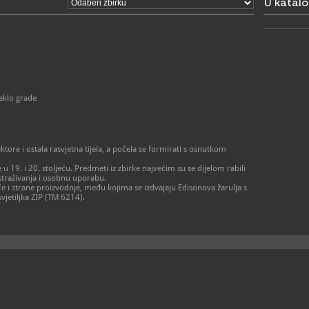
U katal
eklo grade
ektore i ostala rasvjetna tijela, a počela se formirati s osnutkom
ile u 19. i 20. stoljeću. Predmeti iz zbirke najvećim su se dijelom rabili
istraživanja i osobnu uporabu.
e i strane proizvodnje, među kojima se izdvajaju Edisonova žarulja s
vjetiljka ZIP (TM 6214).