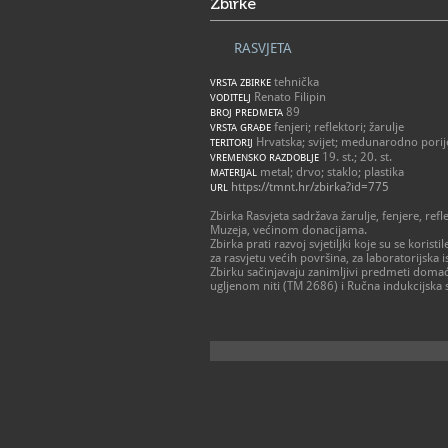
Zbirke
RASVJETA
tehnička
VRSTA ZBIRKE
Renato Filipin
VODITELJ
89
BROJ PREDMETA
fenjeri; reflektori; žarulje
VRSTA GRAĐE
Hrvatska; svijet; medunarodno porij
TERITORIJ
19. st.; 20. st.
VREMENSKO RAZDOBLJE
metal; drvo; staklo; plastika
MATERIJAL
https://tmnt.hr/zbirka?id=775
URL
Zbirka Rasvjeta sadržava žarulje, fenjere, refl
Muzeja, većinom donacijama.
Zbirka prati razvoj svjetiljki koje su se korist
za rasvjetu većih površina, za laboratorijska 
Zbirku sačinjavaju zanimljivi predmeti domać
ugljenom niti (TM 2686) i Ručna indukcijska s