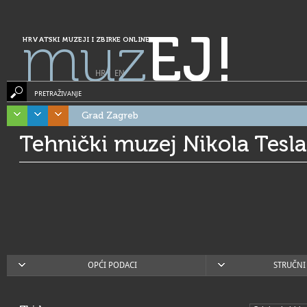
muz
EJ!
HRVATSKI MUZEJI I ZBIRKE ONLINE
HR
|
EN
PRETRAŽIVANJE
Grad Zagreb
Tehnički muzej Nikola Tesla
OPĆI PODACI
STRUČNI 