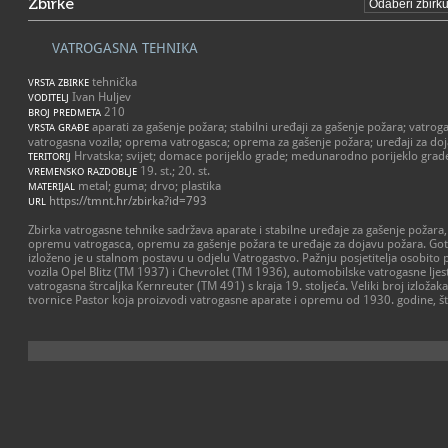
Zbirke
VATROGASNA TEHNIKA
tehnička
VRSTA ZBIRKE
Ivan Huljev
VODITELJ
210
BROJ PREDMETA
aparati za gašenje požara; stabilni uređaji za gašenje požara; vatroga
VRSTA GRAĐE
vatrogasna vozila; oprema vatrogasca; oprema za gašenje požara; uređaji za do
Hrvatska; svijet; domace porijeklo grade; medunarodno porijeklo grad
TERITORIJ
19. st.; 20. st.
VREMENSKO RAZDOBLJE
metal; guma; drvo; plastika
MATERIJAL
https://tmnt.hr/zbirka?id=793
URL
Zbirka vatrogasne tehnike sadržava aparate i stabilne uređaje za gašenje požara, v
opremu vatrogasca, opremu za gašenje požara te uređaje za dojavu požara. Go
izloženo je u stalnom postavu u odjelu Vatrogastvo. Pažnju posjetitelja osobito
vozila Opel Blitz (TM 1937) i Chevrolet (TM 1936), automobilske vatrogasne lje
vatrogasna štrcaljka Kernreuter (TM 491) s kraja 19. stoljeća. Veliki broj izložak
tvornice Pastor koja proizvodi vatrogasne aparate i opremu od 1930. godine, što