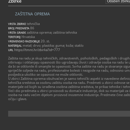
Zbirke
ZAŠTITNA OPREMA
tehnička
VRSTA ZBIRKE
86
BROJ PREDMETA
zaštitna oprema; zaštitna tehnika
VRSTA GRAĐE
Hrvatska
TERITORIJ
20. st.
VREMENSKO RAZDOBLJE
metal; drvo; plastika; guma; koža; staklo
MATERIJAL
https://tmnt.hr/zbirka?id=777
URL
Zaštita na radu je skup tehničkih, zdravstvenih, psiholoških, pedagoških i drugi
otkrivaju i otklanjaju opasnosti što ugrožavaju život i zdravlje osoba na radu te 
da bi se otklonile ili smanjile te opasnosti. Svrha zaštite na radu je stvaranje sig
spriječile ozljede na radu, profesionalne bolesti i nezgode na radu, odnosno um
posljedica ukoliko se opasnost ne može otkloniti.
U zbirci Zaštitna oprema obuhvaćen je samo tehnički aspekt iz navedene defini
tehnička sredstva za osobnu zaštitu osoba na radu. Predmeti u zbirci odnose se
materijale od kojih su izrađena osobna zaštitna sredstva, te prikaz tehnike i teh
Veći dio predmeta u zbirci proizvodi su domaće industrije, dok su materijali za
osoba na radu većim dijelom proizvod inozemne industrije. Predmete čine zaštit
očiju i glave.