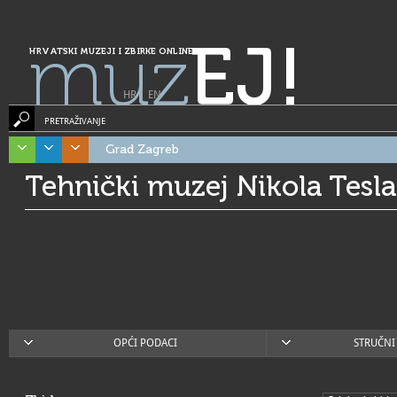
muz
EJ!
HRVATSKI MUZEJI I ZBIRKE ONLINE
HR
|
EN
PRETRAŽIVANJE
Grad Zagreb
Tehnički muzej Nikola Tesla
OPĆI PODACI
STRUČNI 