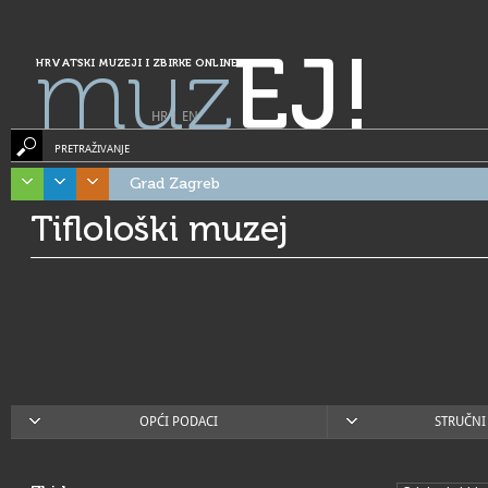
muz
EJ!
HRVATSKI MUZEJI I ZBIRKE ONLINE
HR
|
EN
PRETRAŽIVANJE
Grad Zagreb
Tiflološki muzej
OPĆI PODACI
STRUČNI 