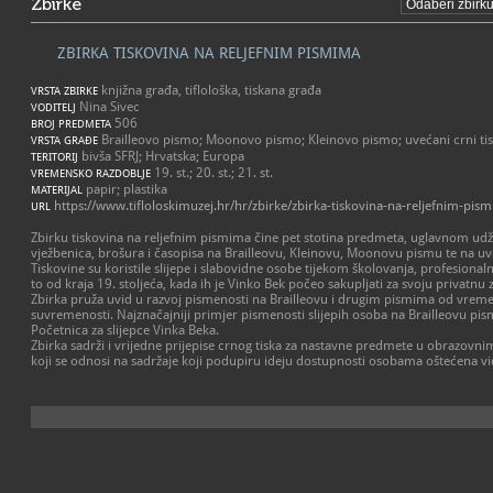
Zbirke
ZBIRKA TISKOVINA NA RELJEFNIM PISMIMA
knjižna građa, tiflološka, tiskana građa
VRSTA ZBIRKE
Nina Sivec
VODITELJ
506
BROJ PREDMETA
Brailleovo pismo; Moonovo pismo; Kleinovo pismo; uvećani crni ti
VRSTA GRAĐE
bivša SFRJ; Hrvatska; Europa
TERITORIJ
19. st.; 20. st.; 21. st.
VREMENSKO RAZDOBLJE
papir; plastika
MATERIJAL
https://www.tifloloskimuzej.hr/hr/zbirke/zbirka-tiskovina-na-reljefnim-pis
URL
Zbirku tiskovina na reljefnim pismima čine pet stotina predmeta, uglavnom udžb
vježbenica, brošura i časopisa na Brailleovu, Kleinovu, Moonovu pismu te na 
Tiskovine su koristile slijepe i slabovidne osobe tijekom školovanja, profesiona
to od kraja 19. stoljeća, kada ih je Vinko Bek počeo sakupljati za svoju privatnu 
Zbirka pruža uvid u razvoj pismenosti na Brailleovu i drugim pismima od vrem
suvremenosti. Najznačajniji primjer pismenosti slijepih osoba na Brailleovu pi
Početnica za slijepce Vinka Beka.
Zbirka sadrži i vrijedne prijepise crnog tiska za nastavne predmete u obrazovnim 
koji se odnosi na sadržaje koji podupiru ideju dostupnosti osobama oštećena vi