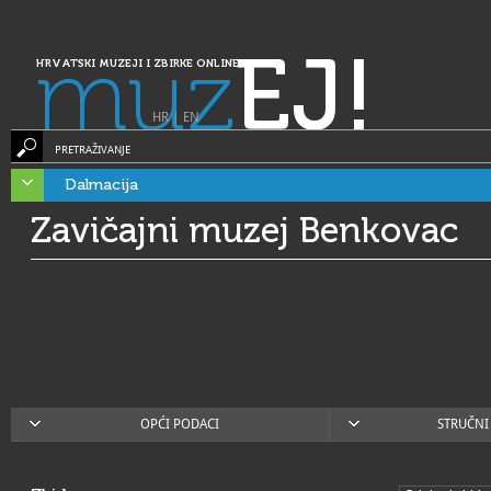
muz
EJ!
HRVATSKI MUZEJI I ZBIRKE ONLINE
HR
|
EN
PRETRAŽIVANJE
Dalmacija
Zavičajni muzej Benkovac
OPĆI PODACI
STRUČNI 