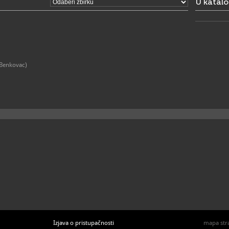
U katal
 Benkovac)
Izjava o pristupačnosti
mapa str