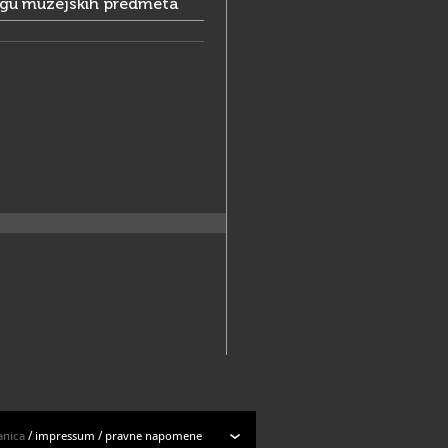
ogu muzejskih predmeta
anica
/
impressum
/
pravne napomene