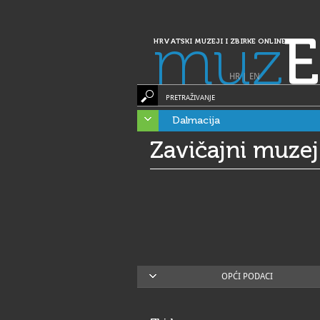
muz
E
HRVATSKI MUZEJI I ZBIRKE ONLINE
HR
|
EN
PRETRAŽIVANJE
Dalmacija
Zavičajni muze
OPĆI PODACI