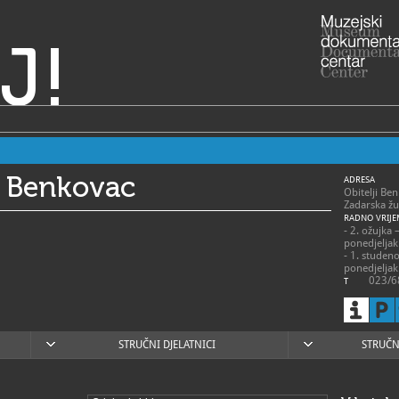
J!
j Benkovac
ADRESA
Obitelji Be
Zadarska žu
RADNO VRIJE
- 2. ožujka 
ponedjeljak
- 1. studeno
ponedjeljak 
023/6
T
023/6
F
info@m
E
muzej.ben
https
W
STRUČNI DJELATNICI
STRUČN