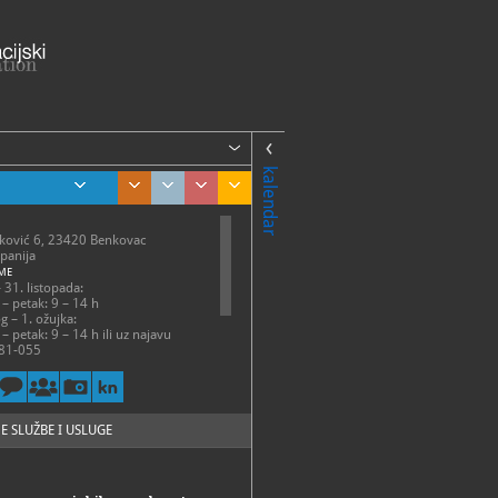
kalendar
nković 6, 23420 Benkovac
panija
ME
– 31. listopada:
 – petak: 9 – 14 h
g – 1. ožujka:
– petak: 9 – 14 h ili uz najavu
81-055
81-055
uzej-benkovac.hr,
kovac@gmail.com
://muzej-benkovac.hr/
E SLUŽBE I USLUGE