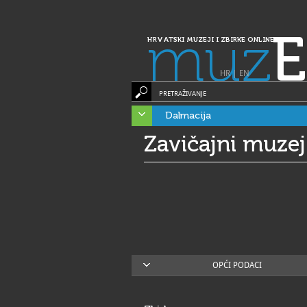
muz
E
HRVATSKI MUZEJI I ZBIRKE ONLINE
HR
|
EN
PRETRAŽIVANJE
Dalmacija
Zavičajni muze
OPĆI PODACI