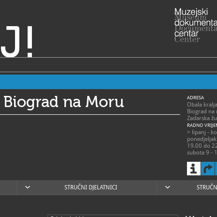
J!
j Biograd na Moru
ADRESA
Obala kralj
Biograd na
Zadarska žu
RADNO VRIJE
> lipanj - k
ponedjeljak
19.00 do 22
subota 9 - 1
> rujan - lip
pponedjelja
nedjeljom 
STRUČNI DJELATNICI
STRUČN
razgled mo
prethodnu n
023/383-721