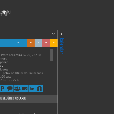
kalendar
a Petra Krešimira IV. 20, 23210
 moru
panija
ME
olovoz:
 – petak od 08.00 do 14.00 sati i
.00 sata
2 h i 19 - 22 h
anj:
k - petak 7 - 15 h
zatvoreno
E SLUŽBE I USLUGE
guć i izvan radnoga vremena uz
ajavu i dogovor na telefon
 ili na mail