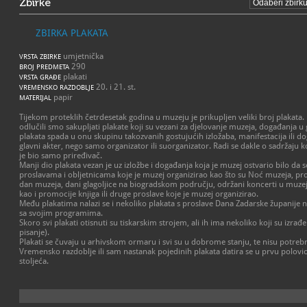
Zbirke
ZBIRKA PLAKATA
umjetnička
VRSTA ZBIRKE
290
BROJ PREDMETA
plakati
VRSTA GRAĐE
20. i 21. st.
VREMENSKO RAZDOBLJE
papir
MATERIJAL
Tijekom proteklih četrdesetak godina u muzeju je prikupljen veliki broj plakata.
odlučili smo sakupljati plakate koji su vezani za djelovanje muzeja, događanja u g
plakata spada u onu skupinu takozvanih gostujućih izložaba, manifestacija ili d
glavni akter, nego samo organizator ili suorganizator. Radi se dakle o sadržaju k
je bio samo priređivač.
Manji dio plakata vezan je uz izložbe i događanja koja je muzej ostvario bilo da s
proslavama i obljetnicama koje je muzej organizirao kao što su Noć muzeja, p
dan muzeja, dani glagoljice na biogradskom području, održani koncerti u muze
kao i promocije knjiga ili druge proslave koje je muzej organizirao.
Među plakatima nalazi se i nekoliko plakata s proslave Dana Zadarske županije n
sa svojim programima.
Skoro svi plakati otisnuti su tiskarskim strojem, ali ih ima nekoliko koji su izrađ
pisanje).
Plakati se čuvaju u arhivskom ormaru i svi su u dobrome stanju, te nisu potrebni
Vremensko razdoblje ili sam nastanak pojedinih plakata datira se u prvu polovic
stoljeća.