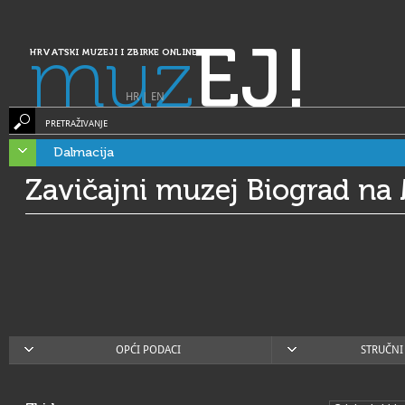
muz
EJ!
HRVATSKI MUZEJI I ZBIRKE ONLINE
HR
|
EN
PRETRAŽIVANJE
Dalmacija
Zavičajni muzej Biograd na
OPĆI PODACI
STRUČNI 