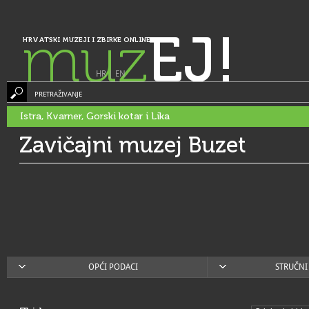
muz
EJ!
HRVATSKI MUZEJI I ZBIRKE ONLINE
HR
|
EN
PRETRAŽIVANJE
Istra, Kvarner, Gorski kotar i Lika
Zavičajni muzej Buzet
OPĆI PODACI
STRUČNI 