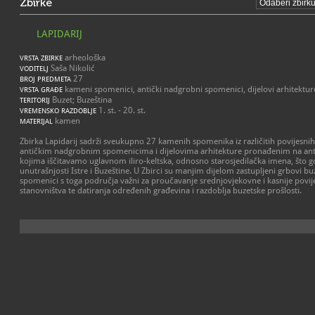
Zbirke
LAPIDARIJ
arheološka
VRSTA ZBIRKE
Saša Nikolić
VODITELJ
27
BROJ PREDMETA
kameni spomenici, antički nadgrobni spomenici, dijelovi arhitektur
VRSTA GRAĐE
Buzet; Buzeština
TERITORIJ
1. st. - 20. st.
VREMENSKO RAZDOBLJE
kamen
MATERIJAL
Zbirka Lapidarij sadrži sveukupno 27 kamenih spomenika iz različitih povijesni
antičkim nadgrobnim spomenicima i dijelovima arhitekture pronađenim na anti
kojima iščitavamo uglavnom iliro-keltska, odnosno starosjedilačka imena, što g
unutrašnjosti Istre i Buzeštine. U Zbirci su manjim dijelom zastupljeni grbovi buz
spomenici s toga područja važni za proučavanje srednjovjekovne i kasnije povije
stanovništva te datiranja određenih građevina i razdoblja buzetske prošlosti.