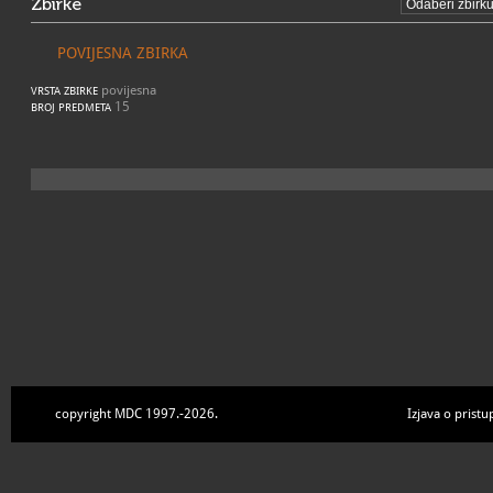
Zbirke
POVIJESNA ZBIRKA
povijesna
VRSTA ZBIRKE
15
BROJ PREDMETA
copyright MDC 1997.-2026.
Izjava o pristu