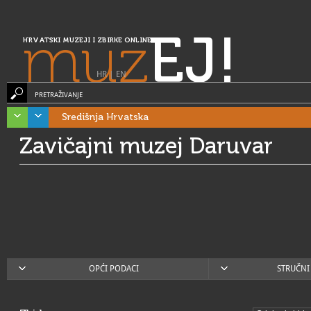
muz
EJ!
HRVATSKI MUZEJI I ZBIRKE ONLINE
HR
|
EN
PRETRAŽIVANJE
Središnja Hrvatska
Zavičajni muzej Daruvar
OPĆI PODACI
STRUČNI 