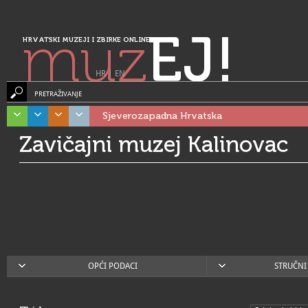
muz
EJ!
HRVATSKI MUZEJI I ZBIRKE ONLINE
HR
|
EN
PRETRAŽIVANJE
Sjeverozapadna Hrvatska
Zavičajni muzej Kalinovac
OPĆI PODACI
STRUČNI 