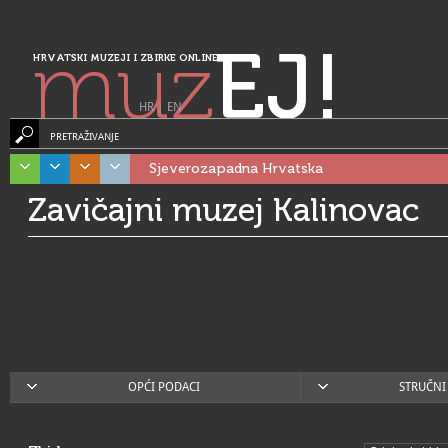
muz
EJ!
HRVATSKI MUZEJI I ZBIRKE ONLINE
HR
|
EN
PRETRAŽIVANJE
Sjeverozapadna Hrvatska
Zavičajni muzej Kalinovac
OPĆI PODACI
STRUČNI 