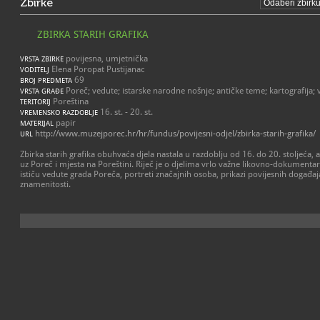
Zbirke
ZBIRKA STARIH GRAFIKA
povijesna, umjetnička
VRSTA ZBIRKE
Elena Poropat Pustijanac
VODITELJ
69
BROJ PREDMETA
Poreč; vedute; istarske narodne nošnje; antičke teme; kartografija; 
VRSTA GRAĐE
Poreština
TERITORIJ
16. st. - 20. st.
VREMENSKO RAZDOBLJE
papir
MATERIJAL
http://www.muzejporec.hr/hr/fundus/povijesni-odjel/zbirka-starih-grafika/
URL
Zbirka starih grafika obuhvaća djela nastala u razdoblju od 16. do 20. stoljeća,
uz Poreč i mjesta na Poreštini. Riječ je o djelima vrlo važne likovno-dokumenta
ističu vedute grada Poreča, portreti značajnih osoba, prikazi povijesnih događaj
znamenitosti.