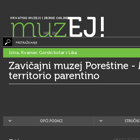
muz
EJ!
HRVATSKI MUZEJI I ZBIRKE ONLINE
HR
|
EN
PRETRAŽIVANJE
Istra, Kvarner, Gorski kotar i Lika
Zavičajni muzej Poreštine -
territorio parentino
OPĆI PODACI
STRUČNI 