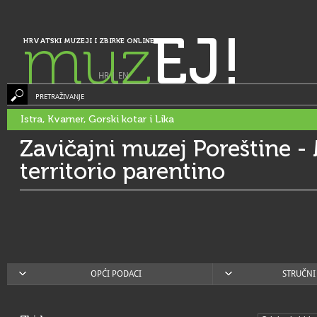
muz
EJ!
HRVATSKI MUZEJI I ZBIRKE ONLINE
HR
|
EN
PRETRAŽIVANJE
Istra, Kvarner, Gorski kotar i Lika
Zavičajni muzej Poreštine -
territorio parentino
OPĆI PODACI
STRUČNI 