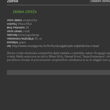
Zbirke
ZBIRKA CRTEŽA
umjetnička
VRSTA ZBIRKE
Vltava Muk
VODITELJ
28
BROJ PREDMETA
crteži
VRSTA GRAĐE
bivša Jugoslavija
TERITORIJ
20. st.
VREMENSKO RAZDOBLJE
papir
MATERIJAL
http://www.muzejporec.hr/hr/fundus/galerijski-odjel/zbirka-crteza/
URL
Zbirka crteža obuhvaća umjetnička djela nastala u razdoblju nakon Drugoga svje
crteža. Među autorima se ističu: Milan Kičin, Nenad Krivić, Tanja Kostanjević i dru
porečkom Annalu ili povremenim umjetničkim izložbama te su ih izlagači tom 