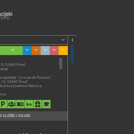
kalendar
9, 52440 Poreč
panija
posjetitelje "La mula de Parenzo",
e 13, 52440 Poreč
alna kuća Joakima Rakovca,
erna
ptura Dušana Džamonje, Park
ušana Džamonje - Valkanela 5
r
 kuća (stalni postav), Marafor 1,
eč
E SLUŽBE I USLUGE
ME
av u Romaničkoj kući u Poreču,
m „Kultura stanovanja u Poreču u
oljeću", moguće je razgledati do