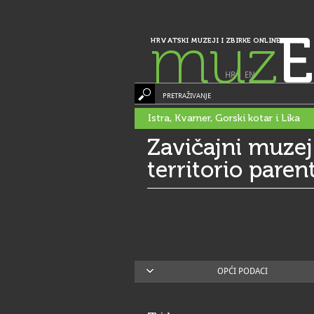
muz
E
HRVATSKI MUZEJI I ZBIRKE ONLINE
HR
|
EN
PRETRAŽIVANJE
Istra, Kvarner, Gorski kotar i Lika
Zavičajni muzej
territorio paren
OPĆI PODACI