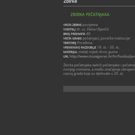
Zbirke
ZBIRKA PEČATNJAKA
povijesna
VRSTA ZBIRKE
dr. sc. Elena Uljančić
VODITELJ
40
BROJ PREDMETA
pečatnjaci; porečke institucije
VRSTA GRAĐE
Poreština
TERITORIJ
18. st. - 20. st.
VREMENSKO RAZDOBLJE
metal; mjed; drvo; guma
MATERIJAL
http://www.muzejporec.hr/hr/fundus/povi
URL
Zbirka pečatnjaka sadrži pečatnjake i pečatne
novijeg vremena, a među značajnije ubrajamo 
razvoj grada koje su djelovale u 20. st.