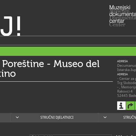
J!
 Poreštine - Museo del
ADRESA
Decumanus 
tino
Istarska žu
ADRESA
- Centar za 
Trg Slobod
- , Memorij
Rakovci 4
52445 Bad
- Park skul
skulptura D
52450 Vrsa
- Romanička
52440 Por
STRUČNI DJELATNICI
STRUČN
RADNO VRIJE
Stalni post
pod nazivo
19. i 20. st