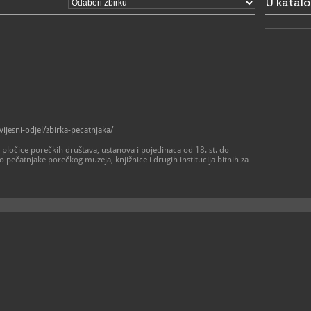
U katal
15. rujna 
• ponedjelj
• subota: o
• nedjeljom
Muzej (glav
posjetitelj
stalnog pos
izložbe
052/4
T
052/4
F
info@
E
W
jesni-odjel/zbirka-pecatnjaka/
https://ww
 pločice porečkih društava, ustanova i pojedinaca od 18. st. do
pečatnjake porečkog muzeja, knjižnice i drugih institucija bitnih za