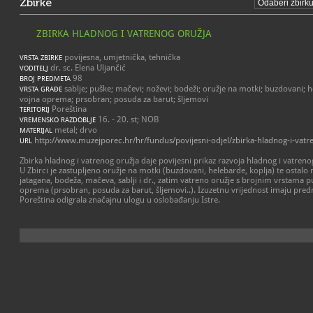
Zbirke
ZBIRKA HLADNOG I VATRENOG ORUŽJA
povijesna, umjetnička, tehnička
VRSTA ZBIRKE
dr. sc. Elena Uljančić
VODITELJ
98
BROJ PREDMETA
sablje; puške; mačevi; noževi; bodeži; oružje na motki; buzdovani; hel
VRSTA GRAĐE
vojna oprema; prsobran; posuda za barut; šljemovi
Poreština
TERITORIJ
16. - 20. st; NOB
VREMENSKO RAZDOBLJE
metal; drvo
MATERIJAL
http://www.muzejporec.hr/hr/fundus/povijesni-odjel/zbirka-hladnog-i-vatr
URL
Zbirka hladnog i vatrenog oružja daje povijesni prikaz razvoja hladnog i vatreno
U Zbirci je zastupljeno oružje na motki (buzdovani, helebarde, koplja) te ostal
jatagana, bodeža, mačeva, sablji i dr., zatim vatreno oružje s brojnim vrstama pu
oprema (prsobran, posuda za barut, šljemovi..). Izuzetnu vrijednost imaju predm
Poreština odigrala značajnu ulogu u oslobađanju Istre.