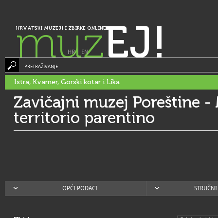
muz
EJ!
HRVATSKI MUZEJI I ZBIRKE ONLINE
HR
|
EN
PRETRAŽIVANJE
Istra, Kvarner, Gorski kotar i Lika
Zavičajni muzej Poreštine -
territorio parentino
OPĆI PODACI
STRUČNI 