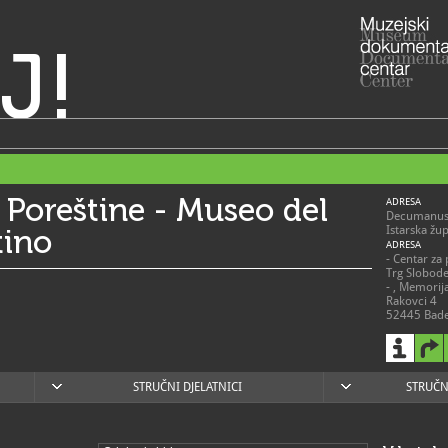
J!
 Poreštine - Museo del
ADRESA
Decumanus 
tino
Istarska žu
ADRESA
- Centar za 
Trg Slobod
- , Memorij
Rakovci 4
52445 Bad
- Park skul
skulptura D
52450 Vrsa
- Romanička
52440 Por
STRUČNI DJELATNICI
STRUČN
RADNO VRIJE
Stalni post
pod nazivo
19. i 20. st