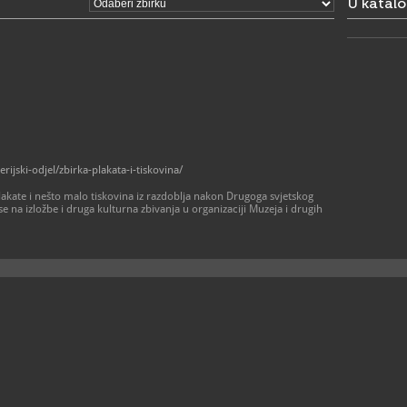
U katal
15. rujna 
• ponedjelj
• subota: o
• nedjeljom
Muzej (glav
posjetitelj
stalnog pos
izložbe
052/4
T
052/4
F
info@
E
W
jski-odjel/zbirka-plakata-i-tiskovina/
https://ww
lakate i nešto malo tiskovina iz razdoblja nakon Drugoga svjetskog
e na izložbe i druga kulturna zbivanja u organizaciji Muzeja i drugih