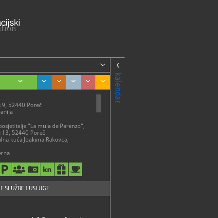
kalendar
9, 52440 Poreč
panija
posjetitelje "La mula de Parenzo",
e 13, 52440 Poreč
alna kuća Joakima Rakovca,
erna
ptura Dušana Džamonje, Park
ušana Džamonje - Valkanela 5
r
 kuća (stalni postav), Marafor 1,
eč
E SLUŽBE I USLUGE
ME
av u Romaničkoj kući u Poreču,
m „Kultura stanovanja u Poreču u
oljeću", moguće je razgledati do