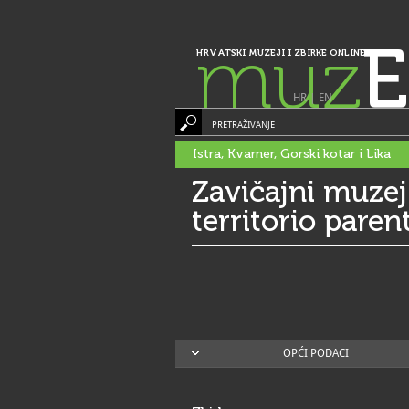
muz
E
HRVATSKI MUZEJI I ZBIRKE ONLINE
HR
|
EN
PRETRAŽIVANJE
Istra, Kvarner, Gorski kotar i Lika
Zavičajni muzej
territorio paren
OPĆI PODACI