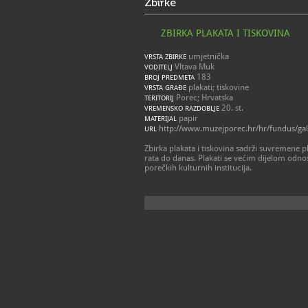
Zbirke
ZBIRKA PLAKATA I TISKOVINA
umjetnička
VRSTA ZBIRKE
Vltava Muk
VODITELJ
183
BROJ PREDMETA
plakati; tiskovine
VRSTA GRAĐE
Porec; Hrvatska
TERITORIJ
20. st.
VREMENSKO RAZDOBLJE
papir
MATERIJAL
http://www.muzejporec.hr/hr/fundus/galeri
URL
Zbirka plakata i tiskovina sadrži suvremene p
rata do danas. Plakati se većim dijelom odnos
porečkih kulturnih institucija.