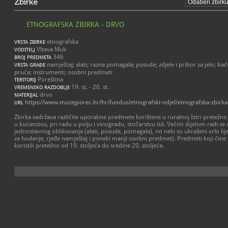
Zbirke
ETNOGRAFSKA ZBIRKA - DRVO
etnografska
VRSTA ZBIRKE
Vltava Muk
VODITELJ
346
BROJ PREDMETA
namještaj; alati; razna pomagala; posude; zdjele i pribor za jelo; ba
VRSTA GRAĐE
pruća; instrumenti; osobni predmeti
Poreština
TERITORIJ
19. st. - 20. st.
VREMENSKO RAZDOBLJE
drvo
MATERIJAL
https://www.muzejporec.hr/hr/fundus/etnografski-odjel/etnografska-zbirka
URL
Zbirka sadržava različite uporabne predmete korištene u ruralnoj Istri pretežn
u kućanstvu, pri radu u polju i vinogradu, stočarstvu itd. Većim dijelom radi s
jednostavnog oblikovanja (alati, posude, pomagala), no neki su ukrašeni vrlo lij
za hodanje, rjeđe namještaj i poneki manji osobni predmet). Predmeti koji čine ov
koristili pretežno od 19. stoljeća do sredine 20. stoljeća.