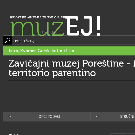
muz
EJ!
HRVATSKI MUZEJI I ZBIRKE ONLINE
HR
|
EN
PRETRAŽIVANJE
Istra, Kvarner, Gorski kotar i Lika
Zavičajni muzej Poreštine -
territorio parentino
OPĆI PODACI
STRUČNI 