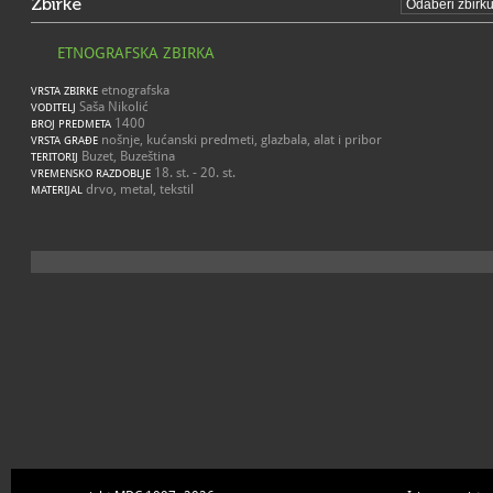
Zbirke
ETNOGRAFSKA ZBIRKA
etnografska
VRSTA ZBIRKE
Saša Nikolić
VODITELJ
1400
BROJ PREDMETA
nošnje, kućanski predmeti, glazbala, alat i pribor
VRSTA GRAĐE
Buzet, Buzeština
TERITORIJ
18. st. - 20. st.
VREMENSKO RAZDOBLJE
drvo, metal, tekstil
MATERIJAL