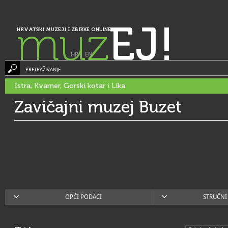
muz
EJ!
HRVATSKI MUZEJI I ZBIRKE ONLINE
HR
|
EN
PRETRAŽIVANJE
Istra, Kvarner, Gorski kotar i Lika
Zavičajni muzej Buzet
OPĆI PODACI
STRUČNI 