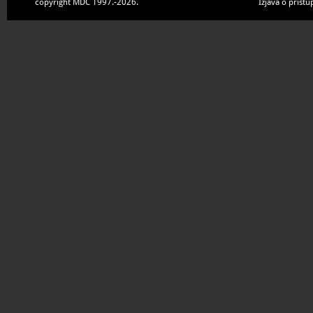
copyright MDC 1997.-2026.
Izjava o pristu