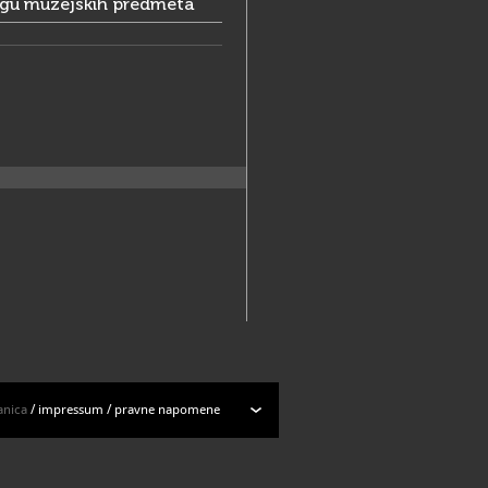
ogu muzejskih predmeta
anica
/
impressum
/
pravne napomene