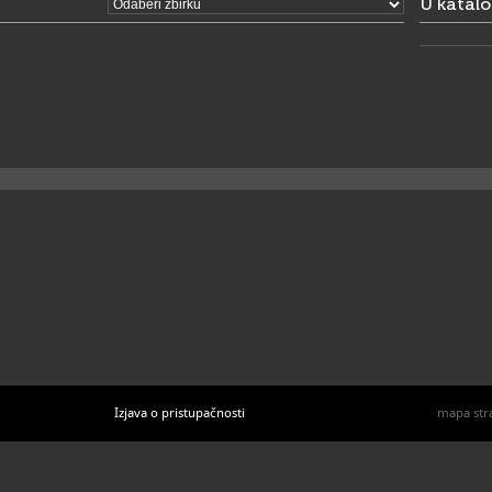
U katal
Izjava o pristupačnosti
mapa str