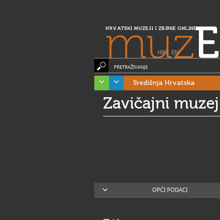
muz
E
HRVATSKI MUZEJI I ZBIRKE ONLINE
HR
|
EN
PRETRAŽIVANJE
Središnja Hrvatska
Zavičajni muze
OPĆI PODACI