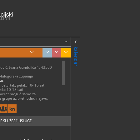
kalendar
ović, Ivana Gundulića 1, 43500
-bilogorska županija
ME
 četvrtak, petak: 10- 16 sati
eda: 10-18 sati
posjet moguć samo za
e grupe uz prethodnu najavu.
tvoren blagdanima i državnim
054 955
@daruvar.hr
E SLUŽBE I USLUGE
://zmda.hr/
uvar.hr/kultura/