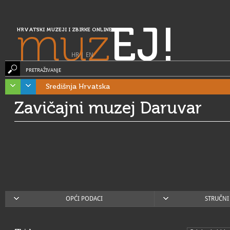
muz
EJ!
HRVATSKI MUZEJI I ZBIRKE ONLINE
HR
|
EN
PRETRAŽIVANJE
Središnja Hrvatska
Zavičajni muzej Daruvar
OPĆI PODACI
STRUČNI 