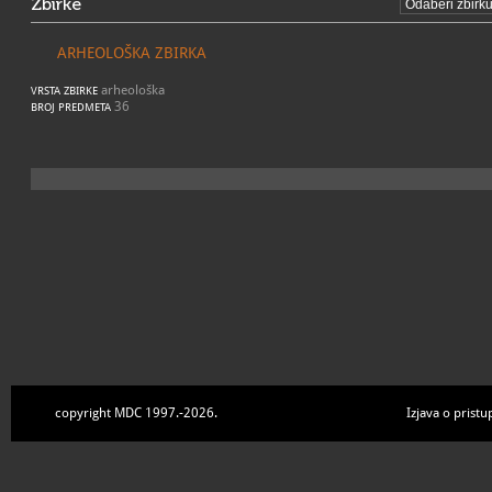
Zbirke
ARHEOLOŠKA ZBIRKA
arheološka
VRSTA ZBIRKE
36
BROJ PREDMETA
copyright MDC 1997.-2026.
Izjava o pristu