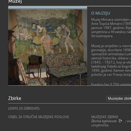
Muzej
O MUZEJU
Muzej Mimara utemeljen 
Ante Topića Mimare (1898.
javnost 1987. godine. Rije
umjetnina u Hrvatskoj na
Strossmayera.
Muzej je smješten u neore
gimnazije, dovršene 1898
njemačkih arhitekata Lud
zamisli historika, slikara 
(1845. - 1927.), koji je 
tadašnjeg Odjela za bogoš
1896. godine. Kamen teme
položio je car Franjo Josip
Fundus čini 3 750 umjetn
skupinu ikona, oko 450 sli
POSLANJE MUZEJA
majstora od razdoblja got
do baroka, 19. stoljeća i
Zbirke
Uz primarnu ulogu čuvanj
20. stoljeća. Niz vrijednih
muzeja je komunicirati pos
pripadaju starim civilizac
umjetničke, povijesne i ci
(ZAPIS ZA IZBRISATI)
vremenski raspon od prapo
dekodirati iz pojedinih um
skupina kipova i reljefa u
ODJEL ZA STRUČNE MUZEJSKE POSLOVE
MUZEJSKE ZBIRKE
bogatu zbirku europske s
Zbirka bjelokosti
; vo
vijeka do 20. stoljeća. N
umjetnička
djela umjetničkog obrta o
stakla, porculana... od an