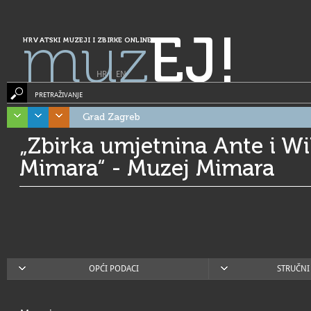
muz
EJ!
HRVATSKI MUZEJI I ZBIRKE ONLINE
HR
|
EN
PRETRAŽIVANJE
Grad Zagreb
„Zbirka umjetnina Ante i Wi
Mimara“ - Muzej Mimara
OPĆI PODACI
STRUČNI 