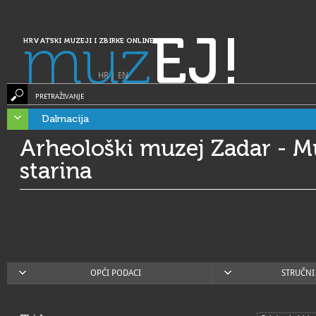
muz
EJ!
HRVATSKI MUZEJI I ZBIRKE ONLINE
HR
|
EN
PRETRAŽIVANJE
Dalmacija
Arheološki muzej Zadar - M
starina
OPĆI PODACI
STRUČNI 