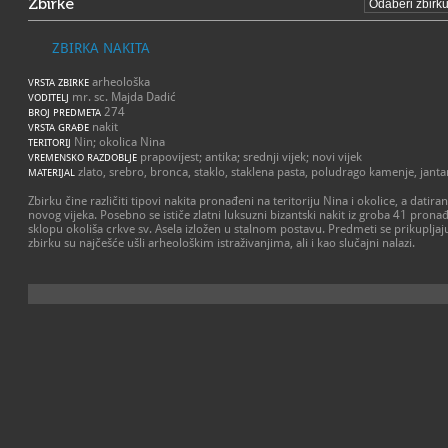
Zbirke
ZBIRKA NAKITA
arheološka
VRSTA ZBIRKE
mr. sc. Majda Dadić
VODITELJ
274
BROJ PREDMETA
nakit
VRSTA GRAĐE
Nin; okolica Nina
TERITORIJ
prapovijest; antika; srednji vijek; novi vijek
VREMENSKO RAZDOBLJE
zlato, srebro, bronca, staklo, staklena pasta, poludrago kamenje, janta
MATERIJAL
Zbirku čine različiti tipovi nakita pronađeni na teritoriju Nina i okolice, a datira
novog vijeka. Posebno se ističe zlatni luksuzni bizantski nakit iz groba 41 pron
sklopu okoliša crkve sv. Asela izložen u stalnom postavu. Predmeti se prikupljaju
zbirku su najčešće ušli arheološkim istraživanjima, ali i kao slučajni nalazi.